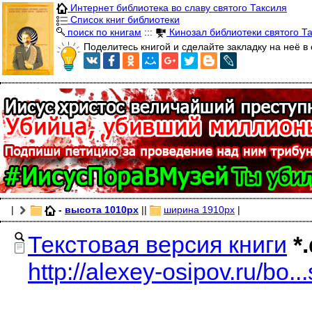
Интернет библиотека во славу святого Таксиля
Список книг библиотеки
поиск по книгам
:::
Кинозал библиотеки святого Т
Поделитесь книгой и сделайте закладку на неё в 
|
-
высота 1010px
||
ширина 1910px
|
Текстовая версия книги
*
http://alexey-osipov.ru/bo