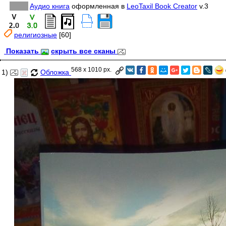
Аудио книга
оформленная в
LeoTaxil Book Creator
v.3
религиозные
[60]
Показать
скрыть все сканы
568 x 1010 px.
1)
Обложка