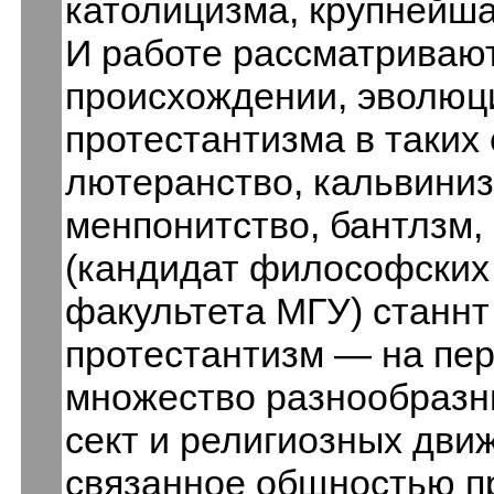
католицизма, крупнейша
И работе рассматривают
происхождении, эволюци
протестантизма в таких
лютеранство, кальви­ни
менпонитство, бантлзм, 
(кандидат философских
факультета МГУ) станнт
протестантизм — на пер
множество разнообразны
сект и религиозных дви
связанное общно­стью 