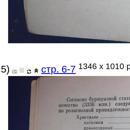
1346 x 1010 p
5)
стр. 6-7