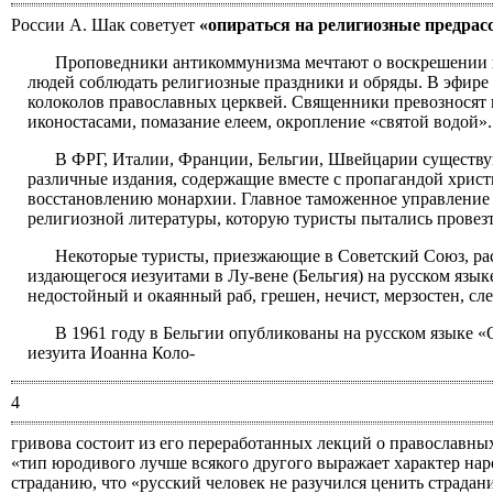
России А. Шак советует
«опираться на религиозные предрас
Проповедники антикоммунизма мечтают о воскрешении в
людей соблюдать религиозные праздники и обряды. В эфире 
колоколов православных церквей. Священники превозносят 
иконостасами, помазание елеем, окропление «святой водой»..
В ФРГ, Италии, Франции, Бельгии, Швейцарии существую
различные издания, содержащие вместе с пропагандой хрис
восстановлению монархии. Главное таможенное управление 
религиозной литературы, которую туристы пытались провезт
Некоторые туристы, приезжающие в Советский Союз, ра
издающегося иезуитами в Лу-вене (Бельгия) на русском язык
недостойный и окаянный раб, грешен, нечист, мерзостен, слеп 
В 1961 году в Бельгии опубликованы на русском языке «
иезуита Иоанна Коло-
4
гривова состоит из его переработанных лекций о православных
«тип юродивого лучше всякого другого выражает характер нар
страданию, что «русский человек не разучился ценить страдан