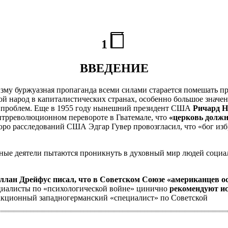
1
ВВЕДЕНИЕ
изму буржуазная пропаганда всеми силами старается помешать п
вой народ в капиталистических странах, особенно большое знач
х проблем. Еще в 1955 году нынешний президент США
Ричард Н
нтрреволюционном перевороте в Гватемале, что
«церковь должн
ро расследований США Эдгар Гувер провозгласил, что «бог избр
е деятели пытаются проникнуть в духовный мир людей социал
ллан Дрейфус писал, что в Советском Союзе «американцев ос
иалисты по «психологической войне» цинично
рекомендуют и
еакционный западногерманский «специалист» по Советской