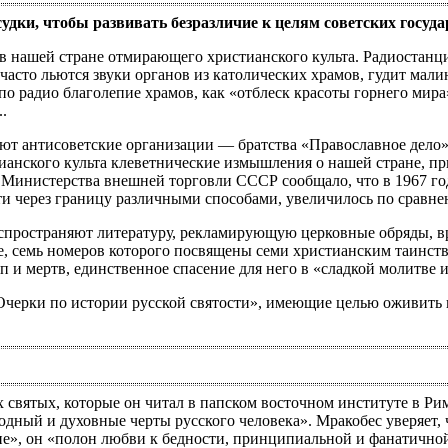
судки, чтобы развивать безразличие к целям советских госуд
 нашей стране отмирающего христианского культа. Радиостан
часто льются звуки органов из католических храмов, гудит мал
по радио благолепие храмов, как «отблеск красоты горнего мир
.
т антисоветские организации — братства «Православное дело»,
тианского культа клеветнические измышления о нашей стране, п
Министерства внешней торговли СССР сообщало, что в 1967 го
и через границу различными способами, увеличилось по сравне
спространяют литературу, рекламирующую церковные обряды, вр
е, семь номеров которого посвящены семи христианским таинства
и мертв, единственное спасение для него в «сладкой молитве и сле
Очерки по истории русской святости», имеющие целью оживить ин
 святых, которые он читал в папском восточном институте в Риме
одный и духовные черты русского человека». Мракобес уверяет,
ие», он «полон любви к бедности, принципиальной и фанатичной