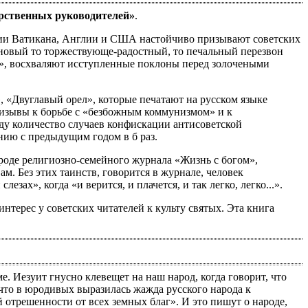
арственных руководителей»
.
ции Ватикана, Англии и США настойчиво призывают советских
иновый то торжествующе-радостный, то печальный перезвон
а», восхваляют исступленные поклоны перед золочеными
 «Двуглавый орел», которые печатают на русском языке
ризывы к борьбе с «безбожным коммунизмом» и к
ду количество случаев конфискации антисоветской
нию с предыдущим годом в б раз.
оде религиозно-семейного журнала «Жизнь с богом»,
м. Без этих таинств, говорится в журнале, человек
зах», когда «и верится, и плачется, и так легко, легко...».
терес у советских читателей к культу святых. Эта книга
. Иезуит гнусно клевещет на наш народ, когда говорит, что
 что в юродивых выразилась жажда русского народа к
 отрешенности от всех земных благ». И это пишут о народе,