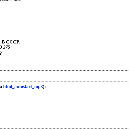
 В СССР.
3 375
2
и
html_autostart_mp3
):