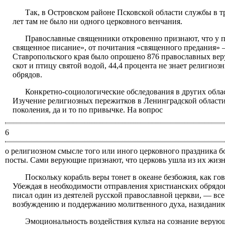
Так, в Островском районе Псковской области службы в т
лет там не было ни одного церковного венчания.
Православные священники откровенно признают, что у п
священное писание», от почитания «священного предания» —
Ставропольского края было опрошено 876 православных верую
скот и птицу святой водой, 44,4 процента не знает религио
обрядов.
Конкретно-социологические обследования в других облас
Изучение религиозных пережитков в Ленинградской области 
поколения, да и то по привычке. На вопрос
6
о религиозном смысле того или иного церковного праздника бо
посты. Сами верующие признают, что церковь ушла из их жизн
Поскольку корабль веры тонет в океане безбожия, как го
Убеждая в необходимости отправления христианских обрядо
писал один из деятелей русской православной церкви, — все
возбуждению и поддержанию молитвенного духа, назиданию
Эмоциональность воздействия культа на сознание веру