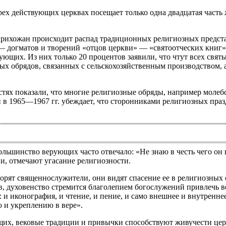
рех действующих церквах посещает только одна двадцатая часть
рихожан происходит распад традиционных религиозных предста
 догматов и творений «отцов церкви» — «святоотческих книг».
щих. Из них только 20 процентов заявили, что чтут всех святы
зных обрядов, связанных с сельскохозяйственным производством, 
тях показали, что многие религиозные обряды, например молебст
в 1965—1967 гг. убеждает, что сторонниками религиозных праз
льшинство верующих часто отвечало: «Не знаю в честь чего он 
и, отмечают угасание религиозности.
ворят священнослужители, они видят спасение ее в религиозных 
в, духовенство стремится благолепием богослужений привлечь 
: и иконография, и чтение, и пение, и само внешнее и внутренн
 и укреплению в вере».
ющих, вековые традиции и привычки способствуют живучести ц