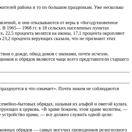
 жителей района и то по большим праздникам. Уже несколько
влений, и они отказываются от веры в «богодухновенное
 В 1965— 1968 гг. в 18 сельских населенных пунктах
х, 22,5 процента молятся на иконы, 17,1 процента окропляют
а 23,2 процента верующих сказали, что не признают этих
вия о дожде, обход домов с иконами, почти исчезли.
дников и обрядов являются чаще всего представители старшего
празднуется и что означает». Почти никем не соблюдаются
семейно-бытовых обрядах, называя их альфой и омегой культа.
верующих в церковь. «В храме божием, этом храме молитвы, —
ее устройство храма, — все должно служить одной цели:
ерковных обрядов — самых могучих проводников религиозного