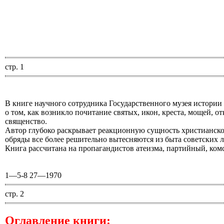
стр. 1
В книге научного сотрудника Государственного музея истории 
о том, как возникло почитание святых, икон, креста, мощей, 
священство.
Автор глубоко раскрывает реакционную сущность христианског
обряды все более решительно вытесняются из быта советских
Книга рассчитана на пропагандистов атеизма, партийный, комс
1—5-8 27—1970
стр. 2
Оглавление книги: