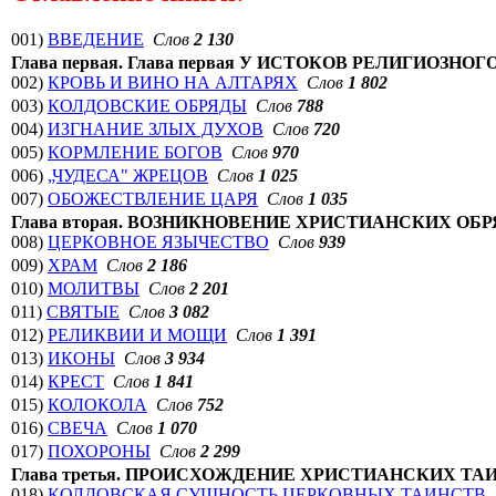
001)
ВВЕДЕНИЕ
Слов
2 130
Глава первая. Глава первая У ИСТОКОВ РЕЛИГИОЗНОГ
002)
КРОВЬ И ВИНО НА АЛТАРЯХ
Слов
1 802
003)
КОЛДОВСКИЕ ОБРЯДЫ
Слов
788
004)
ИЗГНАНИЕ ЗЛЫХ ДУХОВ
Слов
720
005)
КОРМЛЕНИЕ БОГОВ
Слов
970
006)
„ЧУДЕСА" ЖРЕЦОВ
Слов
1 025
007)
ОБОЖЕСТВЛЕНИЕ ЦАРЯ
Слов
1 035
Глава вторая. ВОЗНИКНОВЕНИЕ ХРИСТИАНСКИХ ОБР
008)
ЦЕРКОВНОЕ ЯЗЫЧЕСТВО
Слов
939
009)
ХРАМ
Слов
2 186
010)
МОЛИТВЫ
Слов
2 201
011)
СВЯТЫЕ
Слов
3 082
012)
РЕЛИКВИИ И МОЩИ
Слов
1 391
013)
ИКОНЫ
Слов
3 934
014)
КРЕСТ
Слов
1 841
015)
КОЛОКОЛА
Слов
752
016)
СВЕЧА
Слов
1 070
017)
ПОХОРОНЫ
Слов
2 299
Глава третья. ПРОИСХОЖДЕНИЕ ХРИСТИАНСКИХ ТА
018)
КОЛДОВСКАЯ СУЩНОСТЬ ЦЕРКОВНЫХ ТАИНСТВ