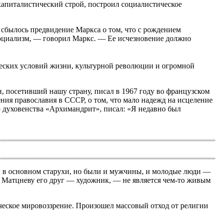
капиталистический строй, построил социалистическое
 сбылось предвидение Маркса о том, что с рождением
 социализм, — говорил Маркс. — Ее исчезновение должно
ческих условий жизни, культурной революции и огромной
, посетивший нашу страну, писал в 1967 году во французском
ия православия в СССР, о том, что мало надежд на исцеление
о духовенства «Архимандрит», писал: «Я недавно был
ли в основном старухи, но были и мужчины, и молодые люди —
ду Матцневу его друг — художник, — не является чем-то живым
ческое мировоззрение. Произошел массовый отход от религии