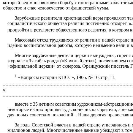
который вел многовековую борьбу с иностранными захватчика
общество и спас человечество от фашистской чумы.
Зарубежные ревнители христианской веры проявляют таку
социалистического общества религия постепенно отомрет.
«
произойти в результате общественного развития, в котором
Массовый отход трудящихся от религии в нашей
стране 
идейно-воспитательной работы, которую неизменно вели и в
Многие зарубежные деятели церкви вынуждены, скрепя се
журнале «Ля табль ронд» («Круглый стол»), посвятившем сп
«официальной церкви» от склероза. Французский писатель Г
1
«Вопросы истории КПСС», 1966, № 10, стр. 11.
5
вместе с 35 летним советским художником-абстракциони
некоторые из них пришли туда, конечно, как зрители, а не 
для новых советских поколений... Наша дорогая православна
За годы Советской власти в нашей стране утвердилось и
миллионов людей. Многочисленные данные убеждают в том,