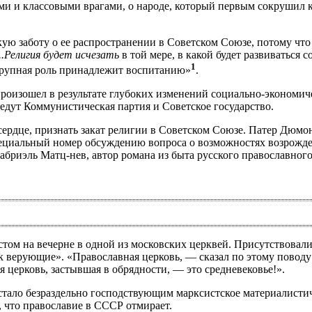
ми и классовыми врагами, о народе, который первым сокрушил 
ю заботу о ее распространении в Советском Союзе, потому что
...Религия будет исчезать
в той мере, в какой будет развиваться
1
 крупная роль принадлежит воспитанию»
.
произошел в результате глубоких изменений социально-экономи
едут Коммунистическая партия и Советское государство.
рдце, признать закат религии в Советском Союзе. Патер Дюмон
ециальный номер обсуждению вопроса о возможностях возрожден
абриэль Матц-нев, автор романа из быта русского православног
стом на вечерне в одной из московских церквей. Присутствова
как верующие». «Православная церковь, — сказал по этому пово
я церковь, застывшая в обрядности, — это средневековье!».
 стало безраздельно господствующим марксистское материалисти
 что православие в СССР отмирает.