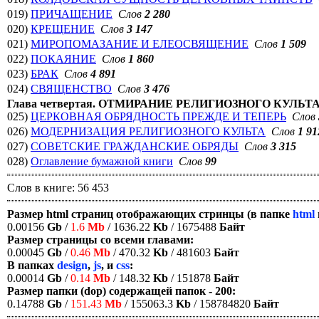
019)
ПРИЧАЩЕНИЕ
Слов
2 280
020)
КРЕЩЕНИЕ
Слов
3 147
021)
МИРОПОМАЗАНИЕ И ЕЛЕОСВЯЩЕНИЕ
Слов
1 509
022)
ПОКАЯНИЕ
Слов
1 860
023)
БРАК
Слов
4 891
024)
СВЯЩЕНСТВО
Слов
3 476
Глава четвертая. ОТМИРАНИЕ РЕЛИГИОЗНОГО КУЛЬТА
025)
ЦЕРКОВНАЯ ОБРЯДНОСТЬ ПРЕЖДЕ И ТЕПЕРЬ
Слов
026)
МОДЕРНИЗАЦИЯ РЕЛИГИОЗНОГО КУЛЬТА
Слов
1 91
027)
СОВЕТСКИЕ ГРАЖДАНСКИЕ ОБРЯДЫ
Слов
3 315
028)
Оглавление бумажной книги
Слов
99
Слов в книге: 56 453
Размер html страниц отображающих стринцы (в папке
html
0.00156
Gb
/
1.6
Mb
/ 1636.22
Kb
/ 1675488
Байт
Размер страницы со всеми главами:
0.00045
Gb
/
0.46
Mb
/ 470.32
Kb
/ 481603
Байт
В папках
design
,
js
, и
css
:
0.00014
Gb
/
0.14
Mb
/ 148.32
Kb
/ 151878
Байт
Размер папки (dop) содержащей папок - 200:
0.14788
Gb
/
151.43
Mb
/ 155063.3
Kb
/ 158784820
Байт