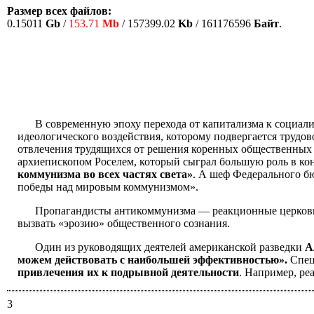
Размер всех файлов:
0.15011
Gb
/
153.71
Mb
/ 157399.02
Kb
/ 161176596
Байт
.
В современную эпоху перехода от капитализма к социал
идеологического воздействия, которому подвергается трудо
отвлечения трудящихся от решения коренных общественны
архиепископом Роселем, который сыграл большую роль в ко
коммунизма во всех частях света»
. А шеф Федерального бю
победы над мировым коммунизмом».
Пропагандисты антикоммунизма — реакционные церковны
вызвать «эрозию» общественного сознания.
Один из руководящих деятелей американской разведки
А
можем действовать с наибольшей эффективностью».
Спец
привлечения их к подрывной деятельности
. Например, р
3