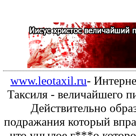
www.leotaxil.ru
- Интерне
Таксиля - величайшего пи
Действительно обра
подражания который вправ
что унылое г***о котор