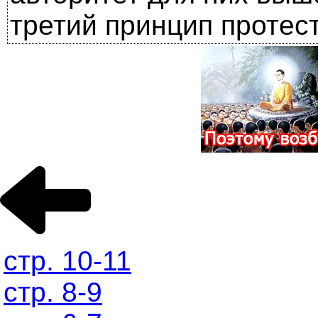
третий принцип протес
стр. 10-11
стр. 8-9