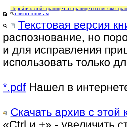
Перейти к этой странице на странице со списком стра
поиск по книгам
Текстовая версия кн
распознование, но пор
и для исправления при
использовать только дл
*.pdf
Нашел в интернет
Скачать архив с этой 
«Ctrl и +» - увеличить с