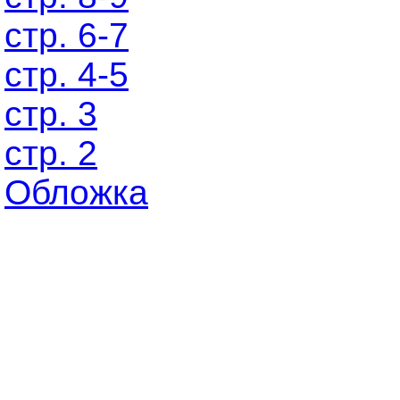
стр. 6-7
стр. 4-5
стр. 3
стр. 2
Обложка