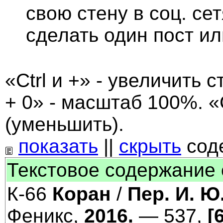
свою стену в соц. се
сделать один пост и
«Ctrl и +» - увеличить с
+ 0» - масштаб 100%. «C
(уменьшить).
показать
||
скрыть
сод
Текстовое содержание 
К-66
Коран
/
Пер. И. Ю
Феникс,
2016.
— 537,
[