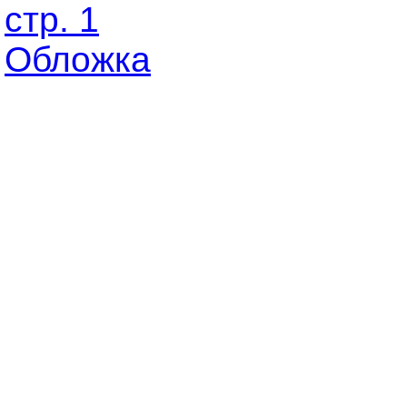
стр. 1
Обложка