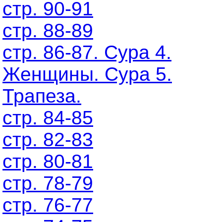
стр. 90-91
стр. 88-89
стр. 86-87. Сура 4.
Женщины. Сура 5.
Трапеза.
стр. 84-85
стр. 82-83
стр. 80-81
стр. 78-79
стр. 76-77