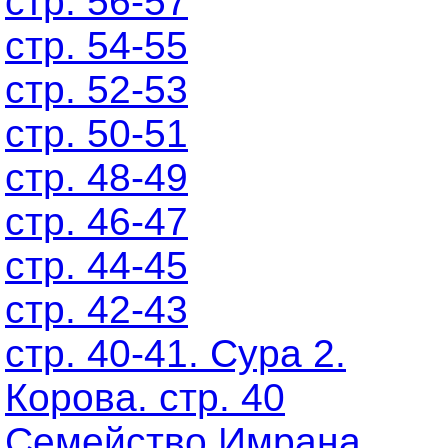
стр. 56-57
стр. 54-55
стр. 52-53
стр. 50-51
стр. 48-49
стр. 46-47
стр. 44-45
стр. 42-43
стр. 40-41. Сура 2.
Корова. стр. 40
Семейство Имрана.