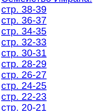
стр. 38-39
стр. 36-37
стр. 34-35
стр. 32-33
стр. 30-31
стр. 28-29
стр. 26-27
стр. 24-25
стр. 22-23
стр. 20-21