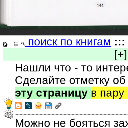
поиск по книгам
:::
[+]
Нашли что - то инте
Сделайте отметку об
эту страницу
в пару
Можно не бояться за