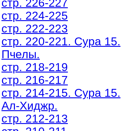
стр. 226-227
стр. 224-225
стр. 222-223
стр. 220-221. Сура 15.
Пчелы.
стр. 218-219
стр. 216-217
стр. 214-215. Сура 15.
Ал-Хиджр.
стр. 212-213