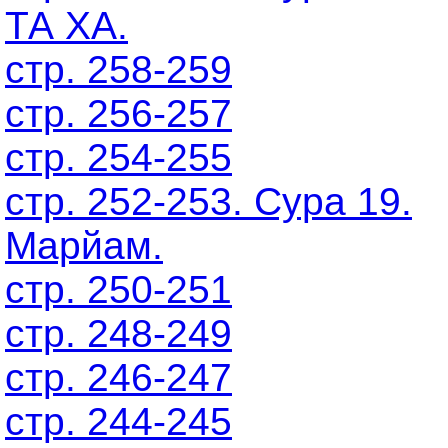
ТА ХА.
стр. 258-259
стр. 256-257
стр. 254-255
стр. 252-253. Сура 19.
Марйам.
стр. 250-251
стр. 248-249
стр. 246-247
стр. 244-245