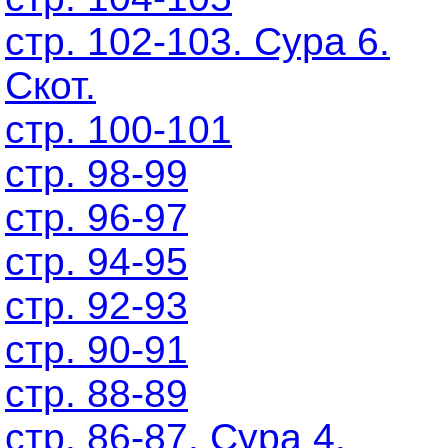
стр. 102-103. Cура 6.
Скот.
стр. 100-101
стр. 98-99
стр. 96-97
стр. 94-95
стр. 92-93
стр. 90-91
стр. 88-89
стр. 86-87. Сура 4.