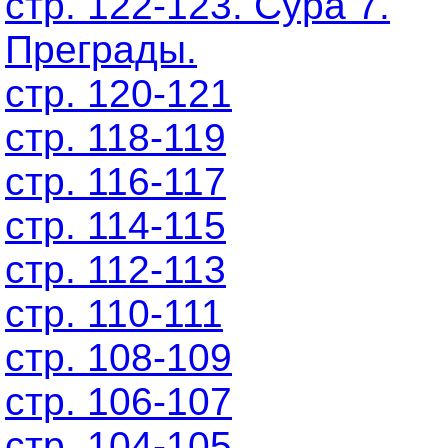
стр. 122-123. Сура 7.
Преграды.
стр. 120-121
стр. 118-119
стр. 116-117
стр. 114-115
стр. 112-113
стр. 110-111
стр. 108-109
стр. 106-107
стр. 104-105