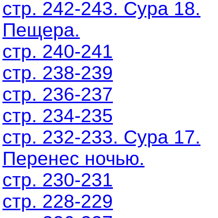
стр. 242-243. Сура 18.
Пещера.
стр. 240-241
стр. 238-239
стр. 236-237
стр. 234-235
стр. 232-233. Сура 17.
Перенес ночью.
стр. 230-231
стр. 228-229