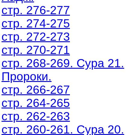
стр. 276-277
стр. 274-275
стр. 272-273
стр. 270-271
стр. 268-269. Сура 21.
Пророки.
стр. 266-267
стр. 264-265
стр. 262-263
стр. 260-261. Сура 20.