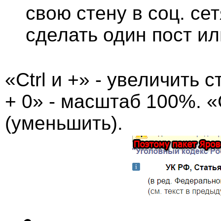
свою стену в соц. се
сделать один пост и
«Ctrl и +» - увеличить с
+ 0» - масштаб 100%. «C
(уменьшить).