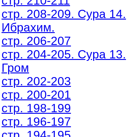
стр. 210-211
стр. 208-209. Сура 14.
Ибрахим.
стр. 206-207
стр. 204-205. Сура 13.
Гром
стр. 202-203
стр. 200-201
стр. 198-199
стр. 196-197
стр. 194-195