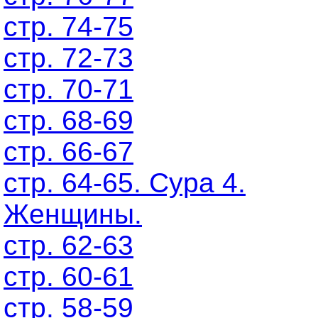
стр. 74-75
стр. 72-73
стр. 70-71
стр. 68-69
стр. 66-67
стр. 64-65. Сура 4.
Женщины.
стр. 62-63
стр. 60-61
стр. 58-59