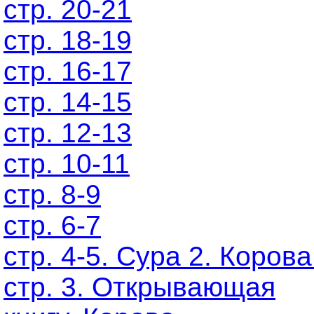
стр. 20-21
стр. 18-19
стр. 16-17
стр. 14-15
стр. 12-13
стр. 10-11
стр. 8-9
стр. 6-7
стр. 4-5. Сура 2. Корова
стр. 3. Открывающая