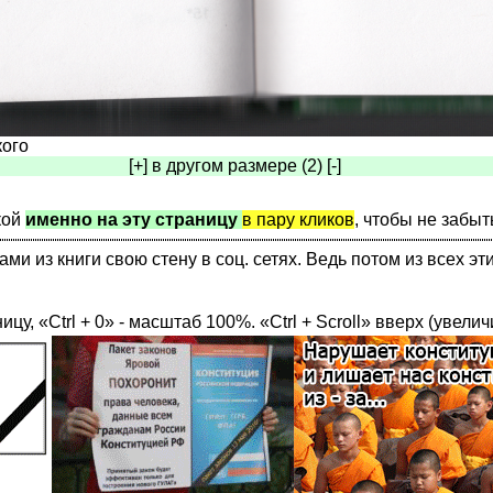
кого
[+] в другом размере (2) [-]
кой
именно на эту страницу
в пару кликов
, чтобы не забыт
 из книги свою стену в соц. сетях. Ведь потом из всех эт
ницу, «Ctrl + 0» - масштаб 100%. «Ctrl + Scroll» вверх (увелич