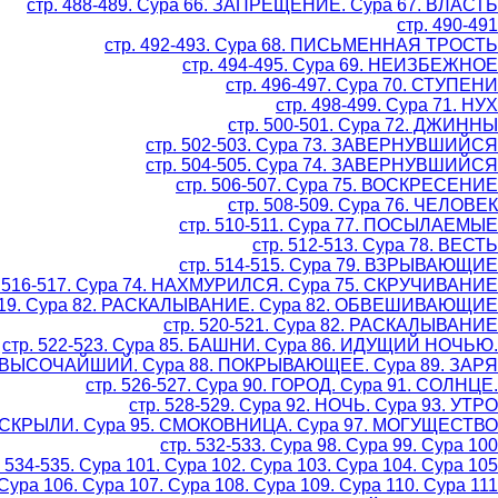
стр. 488-489. Сура 66. ЗАПРЕЩЕНИЕ. Сура 67. ВЛАСТЬ
стр. 490-491
стр. 492-493. Сура 68. ПИСЬМЕННАЯ ТРОСТЬ
стр. 494-495. Сура 69. НЕИЗБЕЖНОЕ
стр. 496-497. Сура 70. СТУПЕНИ
стр. 498-499. Сура 71. НУХ
стр. 500-501. Сура 72. ДЖИННЫ
стр. 502-503. Сура 73. ЗАВЕРНУВШИЙСЯ
стр. 504-505. Сура 74. ЗАВЕРНУВШИЙСЯ
стр. 506-507. Сура 75. ВОСКРЕСЕНИЕ
стр. 508-509. Сура 76. ЧЕЛОВЕК
стр. 510-511. Сура 77. ПОСЫЛАЕМЫЕ
стр. 512-513. Сура 78. ВЕСТЬ
стр. 514-515. Сура 79. ВЗРЫВАЮЩИЕ
. 516-517. Сура 74. НАХМУРИЛСЯ. Сура 75. СКРУЧИВАНИЕ
-519. Сура 82. РАСКАЛЫВАНИЕ. Сура 82. ОБВЕШИВАЮЩИЕ
стр. 520-521. Сура 82. РАСКАЛЫВАНИЕ
стр. 522-523. Сура 85. БАШНИ. Сура 86. ИДУЩИЙ НОЧЬЮ.
87. ВЫСОЧАЙШИЙ. Сура 88. ПОКРЫВАЮЩЕЕ. Сура 89. ЗАРЯ
стр. 526-527. Сура 90. ГОРОД. Сура 91. СОЛНЦЕ.
стр. 528-529. Сура 92. НОЧЬ. Сура 93. УТРО
 РАСКРЫЛИ. Сура 95. СМОКОВНИЦА. Сура 97. МОГУЩЕСТВО
стр. 532-533. Сура 98. Сура 99. Сура 100
. 534-535. Сура 101. Сура 102. Сура 103. Сура 104. Сура 105
 Сура 106. Сура 107. Сура 108. Сура 109. Сура 110. Сура 111