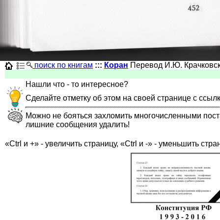
поиск по книгам
:::
Коран
Перевод И.Ю. Крачковс
Нашли что - то интересное?
Сделайте отметку об этом на своей странице с ссыл
Можно не бояться захломить многочисленными постами
лишние сообщения удалить!
«Ctrl и +» - увеличить страницу, «Ctrl и -» - уменьшить стра