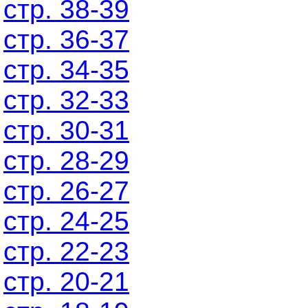
стр. 38-39
стр. 36-37
стр. 34-35
стр. 32-33
стр. 30-31
стр. 28-29
стр. 26-27
стр. 24-25
стр. 22-23
стр. 20-21