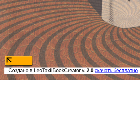
Создано в LeoTaxilBookCreator v.
2.0
скачать бесплатно