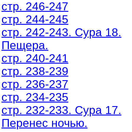
стр. 246-247
стр. 244-245
стр. 242-243. Сура 18.
Пещера.
стр. 240-241
стр. 238-239
стр. 236-237
стр. 234-235
стр. 232-233. Сура 17.
Перенес ночью.