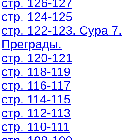
стр. 126-127
стр. 124-125
стр. 122-123. Сура 7.
Преграды.
стр. 120-121
стр. 118-119
стр. 116-117
стр. 114-115
стр. 112-113
стр. 110-111