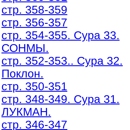
стр. 358-359
стр. 356-357
стр. 354-355. Сура 33.
СОНМЫ.
стр. 352-353.. Сура 32.
Поклон.
стр. 350-351
стр. 348-349. Сура 31.
ЛУКМАН.
стр. 346-347