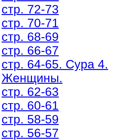
стр. 72-73
стр. 70-71
стр. 68-69
стр. 66-67
стр. 64-65. Сура 4.
Женщины.
стр. 62-63
стр. 60-61
стр. 58-59
стр. 56-57