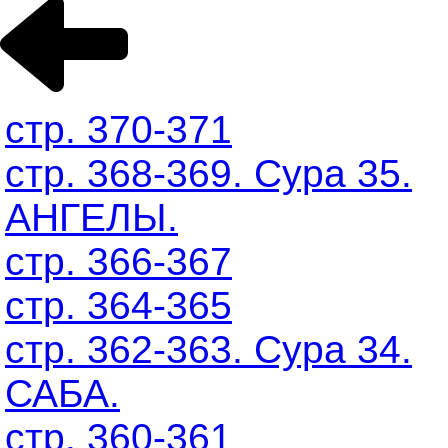
стр. 370-371
стр. 368-369. Сура 35.
АНГЕЛЫ.
стр. 366-367
стр. 364-365
стр. 362-363. Сура 34.
САБА.
стр. 360-361