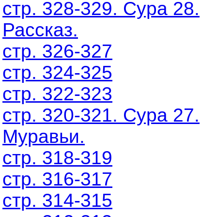
стр. 328-329. Сура 28.
Рассказ.
стр. 326-327
стр. 324-325
стр. 322-323
стр. 320-321. Сура 27.
Муравьи.
стр. 318-319
стр. 316-317
стр. 314-315