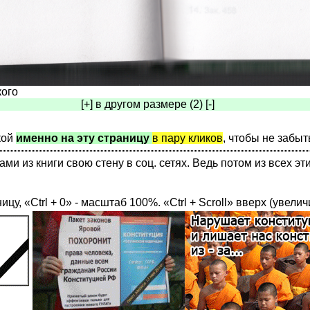
кого
[+] в другом размере (2) [-]
кой
именно на эту страницу
в пару кликов
, чтобы не забыт
 из книги свою стену в соц. сетях. Ведь потом из всех эт
ницу, «Ctrl + 0» - масштаб 100%. «Ctrl + Scroll» вверх (увелич