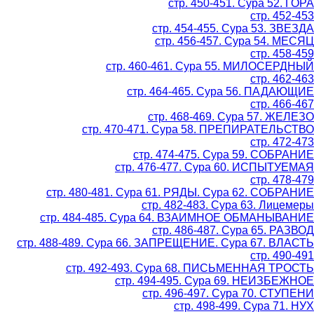
стр. 450-451. Сура 52. ГОРА
стр. 452-453
стр. 454-455. Сура 53. ЗВЕЗДА
стр. 456-457. Сура 54. МЕСЯЦ
стр. 458-459
стр. 460-461. Сура 55. МИЛОСЕРДНЫЙ
стр. 462-463
стр. 464-465. Сура 56. ПАДАЮЩИЕ
стр. 466-467
стр. 468-469. Сура 57. ЖЕЛЕЗО
стр. 470-471. Сура 58. ПРЕПИРАТЕЛЬСТВО
стр. 472-473
стр. 474-475. Сура 59. СОБРАНИЕ
стр. 476-477. Сура 60. ИСПЫТУЕМАЯ
стр. 478-479
стр. 480-481. Сура 61. РЯДЫ. Сура 62. СОБРАНИЕ
стр. 482-483. Сура 63. Лицемеры
стр. 484-485. Сура 64. ВЗАИМНОЕ ОБМАНЫВАНИЕ
стр. 486-487. Сура 65. РАЗВОД
стр. 488-489. Сура 66. ЗАПРЕЩЕНИЕ. Сура 67. ВЛАСТЬ
стр. 490-491
стр. 492-493. Сура 68. ПИСЬМЕННАЯ ТРОСТЬ
стр. 494-495. Сура 69. НЕИЗБЕЖНОЕ
стр. 496-497. Сура 70. СТУПЕНИ
стр. 498-499. Сура 71. НУХ