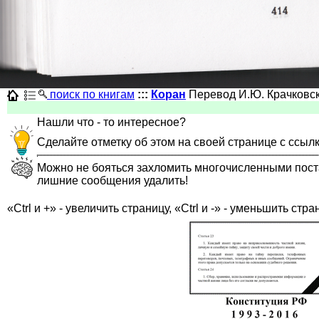
поиск по книгам
:::
Коран
Перевод И.Ю. Крачковс
Нашли что - то интересное?
Сделайте отметку об этом на своей странице с ссыл
Можно не бояться захломить многочисленными постами
лишние сообщения удалить!
«Ctrl и +» - увеличить страницу, «Ctrl и -» - уменьшить стра