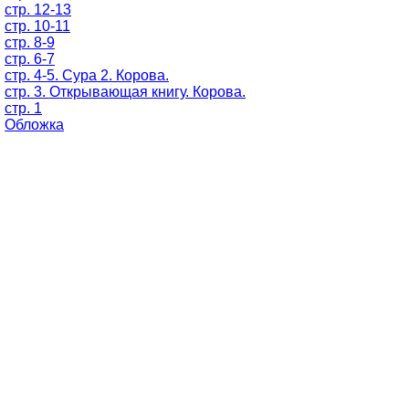
стр. 12-13
стр. 10-11
стр. 8-9
стр. 6-7
стр. 4-5. Сура 2. Корова.
стр. 3. Открывающая книгу. Корова.
стр. 1
Обложка