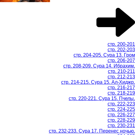
стр. 200-201
стр. 202-203
стр. 204-205. Сура 13. Гром
стр. 206-207
стр. 208-209. Сура 14. Ибрахим.
стр. 210-211
стр. 212-213
стр. 214-215. Сура 15. Ал-Хиджр.
стр. 216-217
стр. 218-219
стр. 220-221. Сура 15. Пчелы.
стр. 222-223
стр. 224-225
стр. 226-227
стр. 228-229
стр. 230-231
стр. 232-233. Сура 17. Перенес ночью.