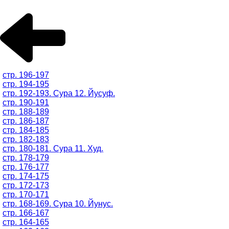
стр. 196-197
стр. 194-195
стр. 192-193. Сура 12. Йусуф.
стр. 190-191
стр. 188-189
стр. 186-187
стр. 184-185
стр. 182-183
стр. 180-181. Сура 11. Худ.
стр. 178-179
стр. 176-177
стр. 174-175
стр. 172-173
стр. 170-171
стр. 168-169. Сура 10. Йунус.
стр. 166-167
стр. 164-165