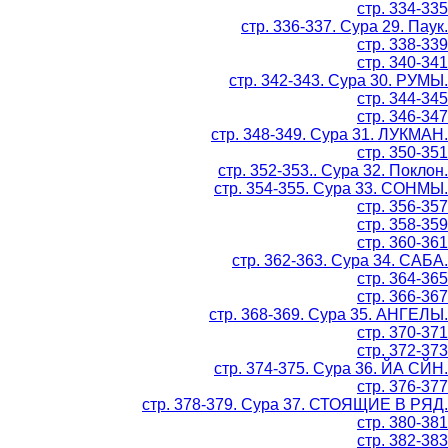
стр. 334-335
стр. 336-337. Сура 29. Паук.
стр. 338-339
стр. 340-341
стр. 342-343. Сура 30. РУМЫ.
стр. 344-345
стр. 346-347
стр. 348-349. Сура 31. ЛУКМАН.
стр. 350-351
стр. 352-353.. Сура 32. Поклон.
стр. 354-355. Сура 33. СОНМЫ.
стр. 356-357
стр. 358-359
стр. 360-361
стр. 362-363. Сура 34. САБА.
стр. 364-365
стр. 366-367
стр. 368-369. Сура 35. АНГЕЛЫ.
стр. 370-371
стр. 372-373
стр. 374-375. Сура 36. ЙА СЙН.
стр. 376-377
стр. 378-379. Сура 37. СТОЯЩИЕ В РЯД.
стр. 380-381
стр. 382-383