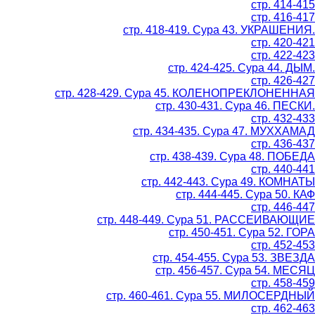
стр. 414-415
стр. 416-417
стр. 418-419. Сура 43. УКРАШЕНИЯ.
стр. 420-421
стр. 422-423
стр. 424-425. Сура 44. ДЫМ.
стр. 426-427
стр. 428-429. Сура 45. КОЛЕНОПРЕКЛОНЕННАЯ
стр. 430-431. Сура 46. ПЕСКИ.
стр. 432-433
стр. 434-435. Сура 47. МУХХАМАД
стр. 436-437
стр. 438-439. Сура 48. ПОБЕДА
стр. 440-441
стр. 442-443. Сура 49. КОМНАТЫ
стр. 444-445. Сура 50. КАФ
стр. 446-447
стр. 448-449. Сура 51. РАССЕИВАЮЩИЕ
стр. 450-451. Сура 52. ГОРА
стр. 452-453
стр. 454-455. Сура 53. ЗВЕЗДА
стр. 456-457. Сура 54. МЕСЯЦ
стр. 458-459
стр. 460-461. Сура 55. МИЛОСЕРДНЫЙ
стр. 462-463