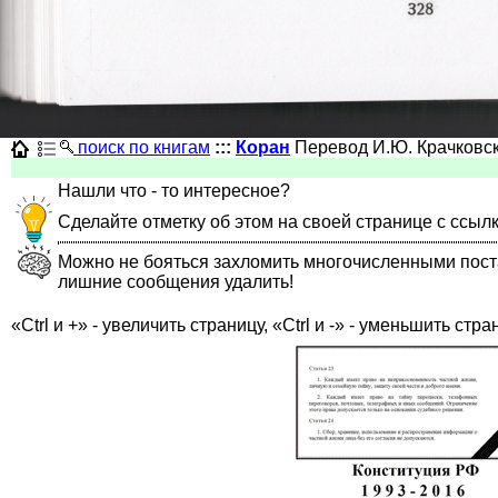
поиск по книгам
:::
Коран
Перевод И.Ю. Крачковс
Нашли что - то интересное?
Сделайте отметку об этом на своей странице с ссыл
Можно не бояться захломить многочисленными постами
лишние сообщения удалить!
«Ctrl и +» - увеличить страницу, «Ctrl и -» - уменьшить стра