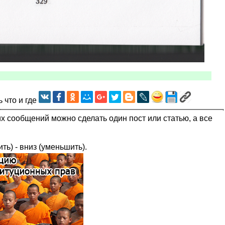
ь что и где
их сообщений можно сделать один пост или статью, а все
ить) - вниз (уменьшить).