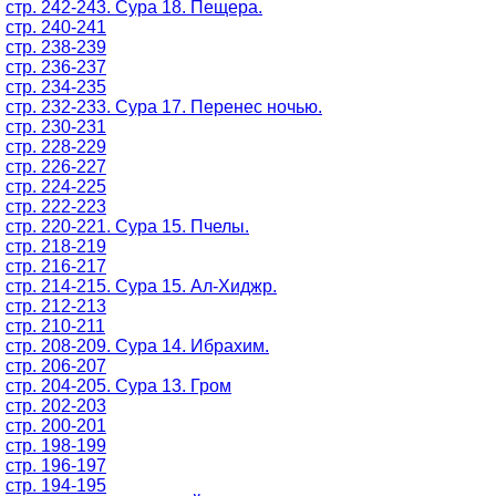
стр. 242-243. Сура 18. Пещера.
стр. 240-241
стр. 238-239
стр. 236-237
стр. 234-235
стр. 232-233. Сура 17. Перенес ночью.
стр. 230-231
стр. 228-229
стр. 226-227
стр. 224-225
стр. 222-223
стр. 220-221. Сура 15. Пчелы.
стр. 218-219
стр. 216-217
стр. 214-215. Сура 15. Ал-Хиджр.
стр. 212-213
стр. 210-211
стр. 208-209. Сура 14. Ибрахим.
стр. 206-207
стр. 204-205. Сура 13. Гром
стр. 202-203
стр. 200-201
стр. 198-199
стр. 196-197
стр. 194-195