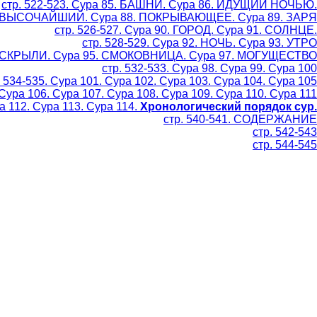
стр. 522-523. Сура 85. БАШНИ. Сура 86. ИДУЩИЙ НОЧЬЮ.
87. ВЫСОЧАЙШИЙ. Сура 88. ПОКРЫВАЮЩЕЕ. Сура 89. ЗАРЯ
стр. 526-527. Сура 90. ГОРОД. Сура 91. СОЛНЦЕ.
стр. 528-529. Сура 92. НОЧЬ. Сура 93. УТРО
 РАСКРЫЛИ. Сура 95. СМОКОВНИЦА. Сура 97. МОГУЩЕСТВО
стр. 532-533. Сура 98. Сура 99. Сура 100
. 534-535. Сура 101. Сура 102. Сура 103. Сура 104. Сура 105
 Сура 106. Сура 107. Сура 108. Сура 109. Сура 110. Сура 111
ра 112. Сура 113. Сура 114.
Хронологический порядок сур.
стр. 540-541. СОДЕРЖАНИЕ
стр. 542-543
стр. 544-545