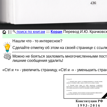
поиск по книгам
:::
Коран
Перевод И.Ю. Крачковс
Нашли что - то интересное?
Сделайте отметку об этом на своей странице с ссыл
Можно не бояться захломить многочисленными постами
лишние сообщения удалить!
«Ctrl и +» - увеличить страницу, «Ctrl и -» - уменьшить стра