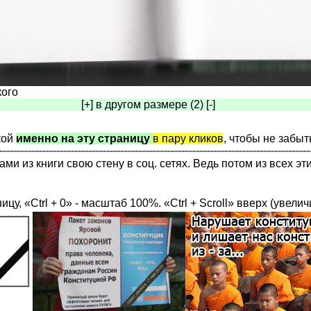
кого
[+] в другом размере (2) [-]
кой
именно на эту страницу
в пару кликов
, чтобы не забыт
 из книги свою стену в соц. сетях. Ведь потом из всех эт
ницу, «Ctrl + 0» - масштаб 100%. «Ctrl + Scroll» вверх (увелич