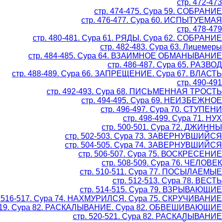
стр. 472-473
стр. 474-475. Сура 59. СОБРАНИЕ
стр. 476-477. Сура 60. ИСПЫТУЕМАЯ
стр. 478-479
стр. 480-481. Сура 61. РЯДЫ. Сура 62. СОБРАНИЕ
стр. 482-483. Сура 63. Лицемеры
стр. 484-485. Сура 64. ВЗАИМНОЕ ОБМАНЫВАНИЕ
стр. 486-487. Сура 65. РАЗВОД
стр. 488-489. Сура 66. ЗАПРЕЩЕНИЕ. Сура 67. ВЛАСТЬ
стр. 490-491
стр. 492-493. Сура 68. ПИСЬМЕННАЯ ТРОСТЬ
стр. 494-495. Сура 69. НЕИЗБЕЖНОЕ
стр. 496-497. Сура 70. СТУПЕНИ
стр. 498-499. Сура 71. НУХ
стр. 500-501. Сура 72. ДЖИННЫ
стр. 502-503. Сура 73. ЗАВЕРНУВШИЙСЯ
стр. 504-505. Сура 74. ЗАВЕРНУВШИЙСЯ
стр. 506-507. Сура 75. ВОСКРЕСЕНИЕ
стр. 508-509. Сура 76. ЧЕЛОВЕК
стр. 510-511. Сура 77. ПОСЫЛАЕМЫЕ
стр. 512-513. Сура 78. ВЕСТЬ
стр. 514-515. Сура 79. ВЗРЫВАЮЩИЕ
. 516-517. Сура 74. НАХМУРИЛСЯ. Сура 75. СКРУЧИВАНИЕ
-519. Сура 82. РАСКАЛЫВАНИЕ. Сура 82. ОБВЕШИВАЮЩИЕ
стр. 520-521. Сура 82. РАСКАЛЫВАНИЕ