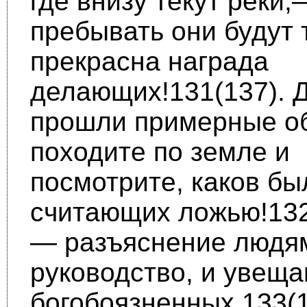
где внизу текут реки,
пребывать они будут 
прекрасна награда
делающих!131(137). Д
прошли примерные о
походите по земле и
посмотрите, каков бы
счи­тающих ложью!132
— разъяснение людя
руководство, и увеща
богобоязненных.133(1