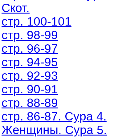
Скот.
стр. 100-101
стр. 98-99
стр. 96-97
стр. 94-95
стр. 92-93
стр. 90-91
стр. 88-89
стр. 86-87. Сура 4.
Женщины. Сура 5.