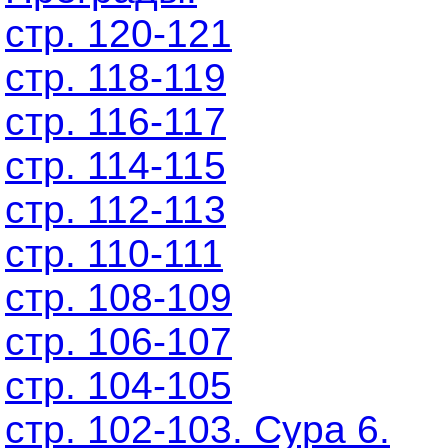
стр. 120-121
стр. 118-119
стр. 116-117
стр. 114-115
стр. 112-113
стр. 110-111
стр. 108-109
стр. 106-107
стр. 104-105
стр. 102-103. Cура 6.