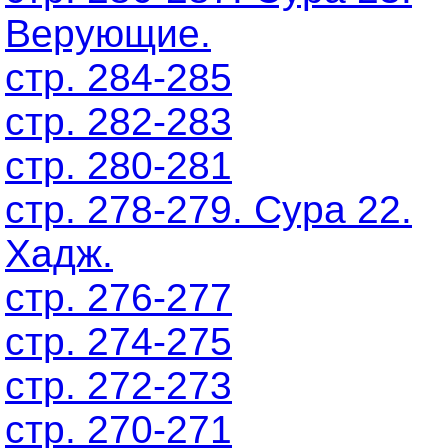
Верующие.
стр. 284-285
стр. 282-283
стр. 280-281
стр. 278-279. Сура 22.
Хадж.
стр. 276-277
стр. 274-275
стр. 272-273
стр. 270-271