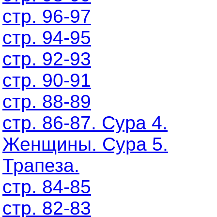
стр. 96-97
стр. 94-95
стр. 92-93
стр. 90-91
стр. 88-89
стр. 86-87. Сура 4.
Женщины. Сура 5.
Трапеза.
стр. 84-85
стр. 82-83