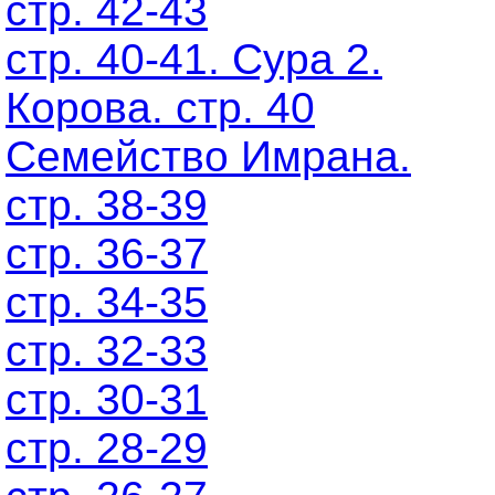
стр. 42-43
стр. 40-41. Сура 2.
Корова. стр. 40
Семейство Имрана.
стр. 38-39
стр. 36-37
стр. 34-35
стр. 32-33
стр. 30-31
стр. 28-29