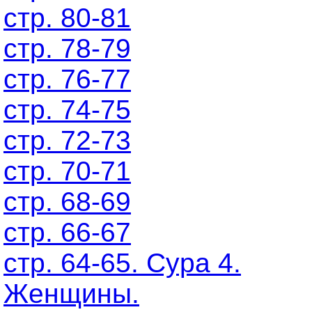
стр. 80-81
стр. 78-79
стр. 76-77
стр. 74-75
стр. 72-73
стр. 70-71
стр. 68-69
стр. 66-67
стр. 64-65. Сура 4.
Женщины.