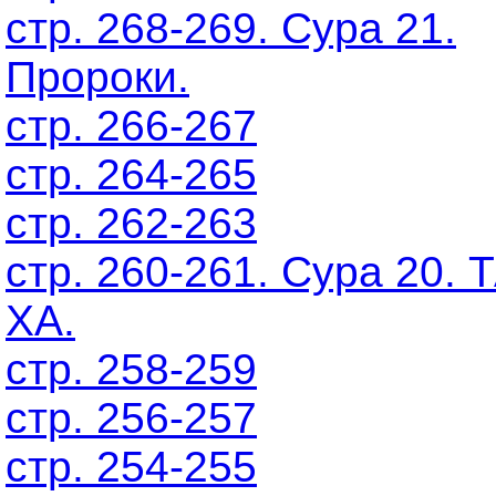
стр. 268-269. Сура 21.
Пророки.
стр. 266-267
стр. 264-265
стр. 262-263
стр. 260-261. Сура 20. 
ХА.
стр. 258-259
стр. 256-257
стр. 254-255