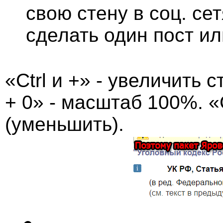
свою стену в соц. се
сделать один пост и
«Ctrl и +» - увеличить с
+ 0» - масштаб 100%. «C
(уменьшить).