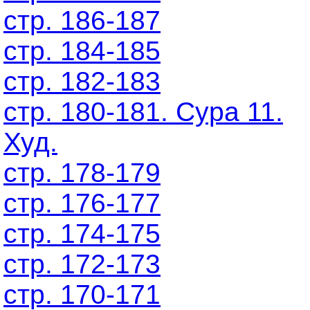
стр. 186-187
стр. 184-185
стр. 182-183
стр. 180-181. Сура 11.
Худ.
стр. 178-179
стр. 176-177
стр. 174-175
стр. 172-173
стр. 170-171