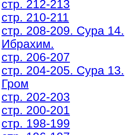
стр. 212-213
стр. 210-211
стр. 208-209. Сура 14.
Ибрахим.
стр. 206-207
стр. 204-205. Сура 13.
Гром
стр. 202-203
стр. 200-201
стр. 198-199