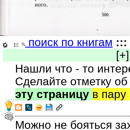
поиск по книгам
:::
[+]
Нашли что - то инте
Сделайте отметку об
эту страницу
в пару
Можно не бояться за