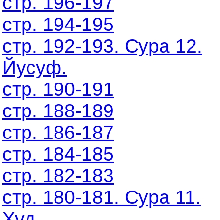
стр. 196-197
стр. 194-195
стр. 192-193. Сура 12.
Йусуф.
стр. 190-191
стр. 188-189
стр. 186-187
стр. 184-185
стр. 182-183
стр. 180-181. Сура 11.
Худ.