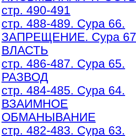
стр. 490-491
стр. 488-489. Сура 66.
ЗАПРЕЩЕНИЕ. Сура 67
ВЛАСТЬ
стр. 486-487. Сура 65.
РАЗВОД
стр. 484-485. Сура 64.
ВЗАИМНОЕ
ОБМАНЫВАНИЕ
стр. 482-483. Сура 63.