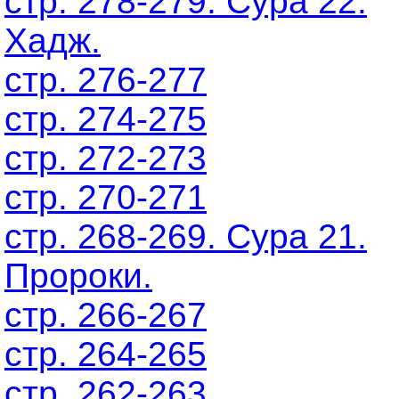
стр. 278-279. Сура 22.
Хадж.
стр. 276-277
стр. 274-275
стр. 272-273
стр. 270-271
стр. 268-269. Сура 21.
Пророки.
стр. 266-267
стр. 264-265
стр. 262-263