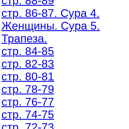
стр. 88-89
стр. 86-87. Сура 4.
Женщины. Сура 5.
Трапеза.
стр. 84-85
стр. 82-83
стр. 80-81
стр. 78-79
стр. 76-77
стр. 74-75
стр. 72-73