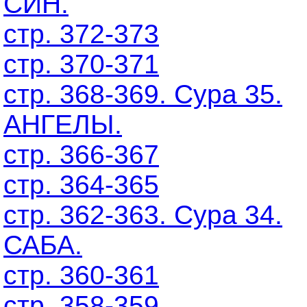
СЙН.
стр. 372-373
стр. 370-371
стр. 368-369. Сура 35.
АНГЕЛЫ.
стр. 366-367
стр. 364-365
стр. 362-363. Сура 34.
САБА.
стр. 360-361
стр. 358-359