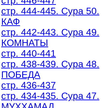
стр. 446-447
стр. 444-445. Сура 50.
КАФ
стр. 442-443. Сура 49.
КОМНАТЫ
стр. 440-441
стр. 438-439. Сура 48.
ПОБЕДА
стр. 436-437
стр. 434-435. Сура 47.
МУХХАМАД