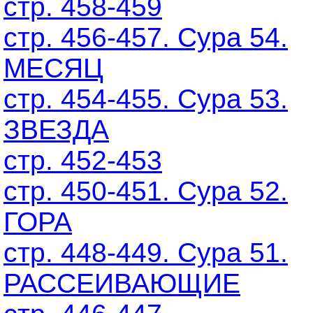
стр. 458-459
стр. 456-457. Сура 54.
МЕСЯЦ
стр. 454-455. Сура 53.
ЗВЕЗДА
стр. 452-453
стр. 450-451. Сура 52.
ГОРА
стр. 448-449. Сура 51.
РАССЕИВАЮЩИЕ