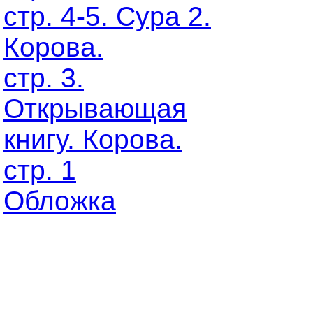
стр. 4-5. Сура 2.
Корова.
стр. 3.
Открывающая
книгу. Корова.
стр. 1
Обложка