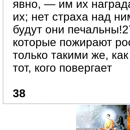
явно, — им их награда
их; нет страха над ни
будут они печальны!27
которые пожирают рос
только такими же, как
тот, кого повергает
38