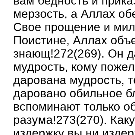
вам бедность и прика
мерзость, а Аллах о
Свое проще­ние и мил
Поистине, Аллах об
знающ!272(269). Он д
мудрость, кому пожел
дарована мудрость, 
даровано обильное бл
вспоминают только о
разума!273(270). Как
издержку вы ни издер