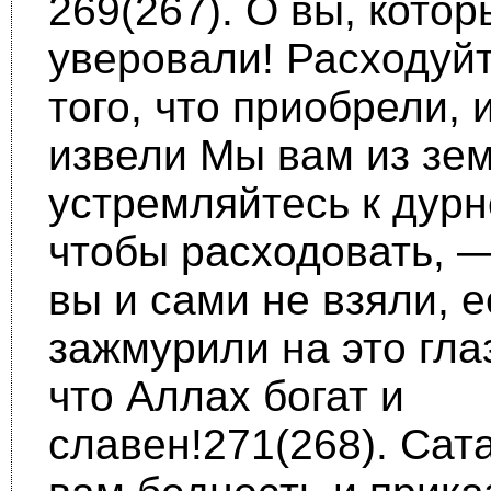
269(267). О вы, котор
уверовали! Расходуй
того, что приобрели, и
извели Мы вам из зем
устремляйтесь к дурн
чтобы расходовать, —
вы и сами не взяли, 
зажму­рили на это гла
что Аллах богат и
славен!271(268). Сат