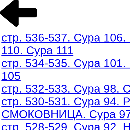
стр. 536-537. Сура 106.
110. Сура 111
стр. 534-535. Сура 101.
105
стр. 532-533. Сура 98. 
стр. 530-531. Сура 94
СМОКОВНИЦА. Сура 9
стр. 528-529. Сура 92.