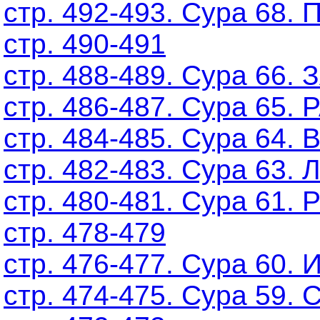
стр. 492-493. Сура 6
стр. 490-491
стр. 488-489. Сура 66
стр. 486-487. Сура 65.
стр. 484-485. Сура 
стр. 482-483. Сура 63.
стр. 480-481. Сура 61
стр. 478-479
стр. 476-477. Сура 6
стр. 474-475. Сура 59