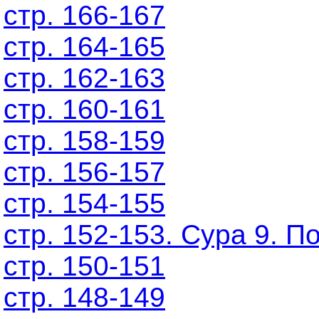
стр. 166-167
стр. 164-165
стр. 162-163
стр. 160-161
стр. 158-159
стр. 156-157
стр. 154-155
стр. 152-153. Сура 9. П
стр. 150-151
стр. 148-149