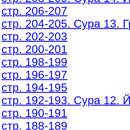
стр. 206-207
стр. 204-205. Сура 13. 
стр. 202-203
стр. 200-201
стр. 198-199
стр. 196-197
стр. 194-195
стр. 192-193. Сура 12. 
стр. 190-191
стр. 188-189