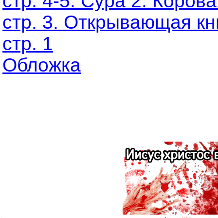
стр. 4-5. Сура 2. Корова
стр. 3. Открывающая кн
стр. 1
Обложка