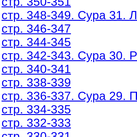
стр. 350-351
стр. 348-349. Сура 31.
стр. 346-347
стр. 344-345
стр. 342-343. Сура 30.
стр. 340-341
стр. 338-339
стр. 336-337. Сура 29. П
стр. 334-335
стр. 332-333
стр. 330-331