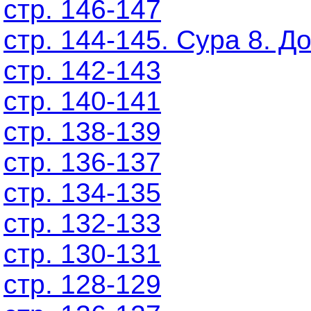
стр. 146-147
стр. 144-145. Сура 8. Д
стр. 142-143
стр. 140-141
стр. 138-139
стр. 136-137
стр. 134-135
стр. 132-133
стр. 130-131
стр. 128-129