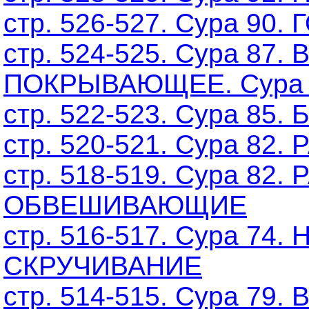
стр. 526-527. Сура 90.
стр. 524-525. Сура 87
ПОКРЫВАЮЩЕЕ. Сура 
стр. 522-523. Сура 85
стр. 520-521. Сура 82
стр. 518-519. Сура 82
ОБВЕШИВАЮЩИЕ
стр. 516-517. Сура 74
СКРУЧИВАНИЕ
стр. 514-515. Сура 7