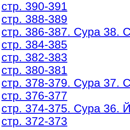
стр. 390-391
стр. 388-389
стр. 386-387. Сура 38. 
стр. 384-385
стр. 382-383
стр. 380-381
стр. 378-379. Сура 37
стр. 376-377
стр. 374-375. Сура 36.
стр. 372-373