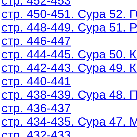
стр. 452-453
стр. 450-451. Сура 52. 
стр. 448-449. Сура 5
стр. 446-447
стр. 444-445. Сура 50. 
стр. 442-443. Сура 49
стр. 440-441
стр. 438-439. Сура 48.
стр. 436-437
стр. 434-435. Сура 47
стр. 432-433