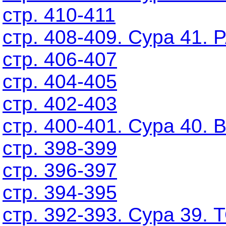
стр. 410-411
стр. 408-409. Сура 41
стр. 406-407
стр. 404-405
стр. 402-403
стр. 400-401. Сура 40
стр. 398-399
стр. 396-397
стр. 394-395
стр. 392-393. Сура 39.