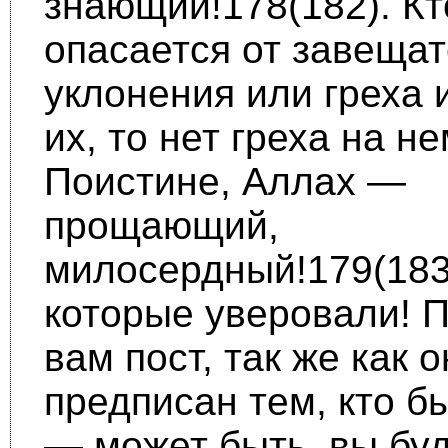
знающий!178(182). Кт
опасается от завеща
уклоне­ния или греха 
их, то нет греха на не
Поистине, Аллах —
прощающий,
милосердный!179(183)
которые уверовали! 
вам пост, так же как о
предписан тем, кто бы
— может быть, вы бу