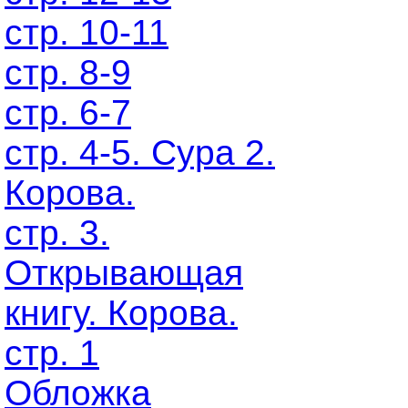
стр. 10-11
стр. 8-9
стр. 6-7
стр. 4-5. Сура 2.
Корова.
стр. 3.
Открывающая
книгу. Корова.
стр. 1
Обложка