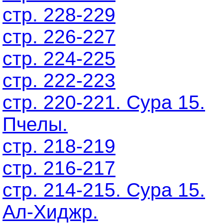
стр. 228-229
стр. 226-227
стр. 224-225
стр. 222-223
стр. 220-221. Сура 15.
Пчелы.
стр. 218-219
стр. 216-217
стр. 214-215. Сура 15.
Ал-Хиджр.