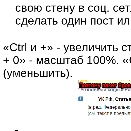
свою стену в соц. се
сделать один пост и
«Ctrl и +» - увеличить с
+ 0» - масштаб 100%. «C
(уменьшить).