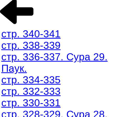
стр. 340-341
стр. 338-339
стр. 336-337. Сура 29.
Паук.
стр. 334-335
стр. 332-333
стр. 330-331
стр. 328-329. Сура 28.