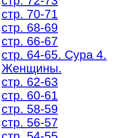
стр. 72-73
стр. 70-71
стр. 68-69
стр. 66-67
стр. 64-65. Сура 4.
Женщины.
стр. 62-63
стр. 60-61
стр. 58-59
стр. 56-57
стр. 54-55