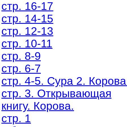
стр. 16-17
стр. 14-15
стр. 12-13
стр. 10-11
стр. 8-9
стр. 6-7
стр. 4-5. Сура 2. Корова
стр. 3. Открывающая
книгу. Корова.
стр. 1