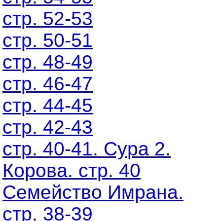
стр. 52-53
стр. 50-51
стр. 48-49
стр. 46-47
стр. 44-45
стр. 42-43
стр. 40-41. Сура 2.
Корова. стр. 40
Семейство Имрана.
стр. 38-39