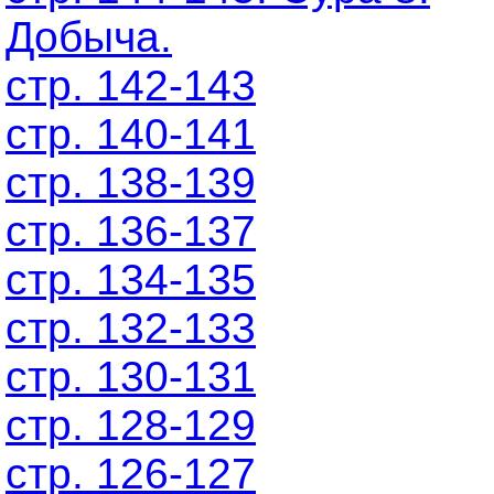
Добыча.
стр. 142-143
стр. 140-141
стр. 138-139
стр. 136-137
стр. 134-135
стр. 132-133
стр. 130-131
стр. 128-129
стр. 126-127