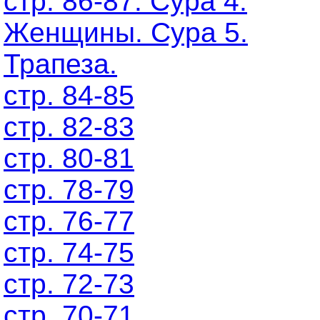
стр. 86-87. Сура 4.
Женщины. Сура 5.
Трапеза.
стр. 84-85
стр. 82-83
стр. 80-81
стр. 78-79
стр. 76-77
стр. 74-75
стр. 72-73
стр. 70-71