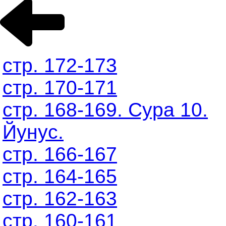
стр. 172-173
стр. 170-171
стр. 168-169. Сура 10.
Йунус.
стр. 166-167
стр. 164-165
стр. 162-163
стр. 160-161