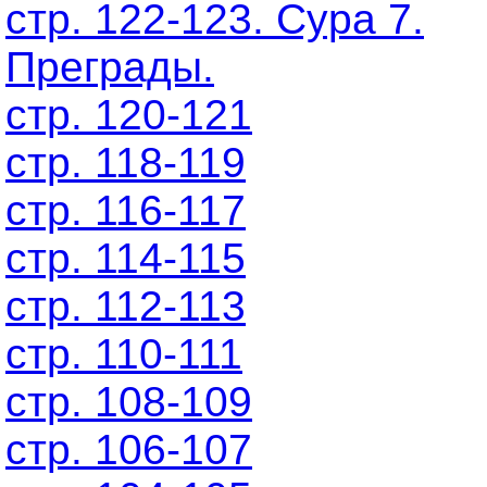
стр. 122-123. Сура 7.
Преграды.
стр. 120-121
стр. 118-119
стр. 116-117
стр. 114-115
стр. 112-113
стр. 110-111
стр. 108-109
стр. 106-107