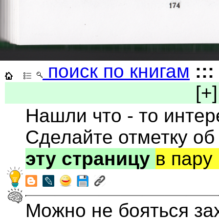
поиск по книгам
:::
[+]
Нашли что - то инте
Сделайте отметку об
эту страницу
в пару
Можно не бояться за