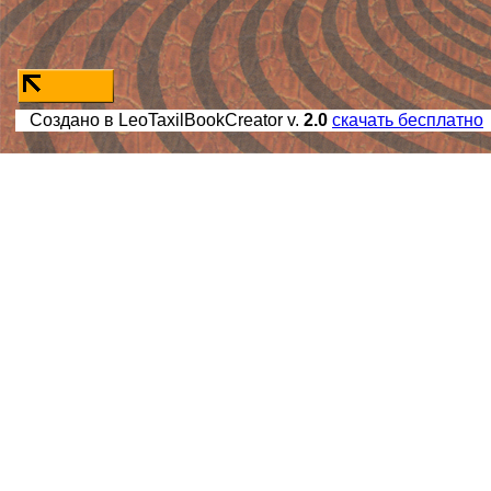
Создано в LeoTaxilBookCreator v.
2.0
скачать бесплатно