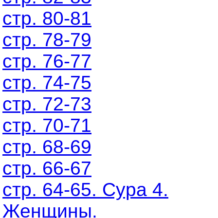
стр. 80-81
стр. 78-79
стр. 76-77
стр. 74-75
стр. 72-73
стр. 70-71
стр. 68-69
стр. 66-67
стр. 64-65. Сура 4.
Женщины.