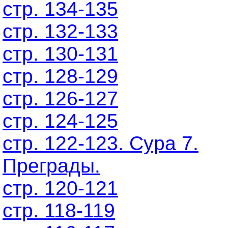
стр. 134-135
стр. 132-133
стр. 130-131
стр. 128-129
стр. 126-127
стр. 124-125
стр. 122-123. Сура 7.
Преграды.
стр. 120-121
стр. 118-119