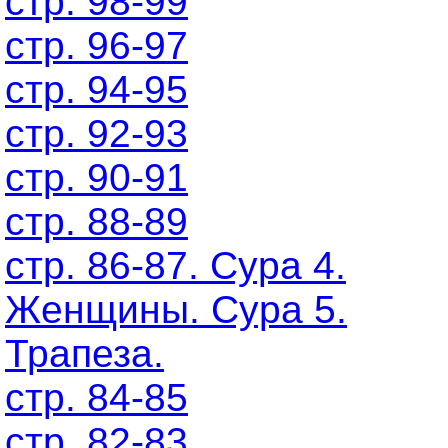
стр. 98-99
стр. 96-97
стр. 94-95
стр. 92-93
стр. 90-91
стр. 88-89
стр. 86-87. Сура 4.
Женщины. Сура 5.
Трапеза.
стр. 84-85
стр. 82-83