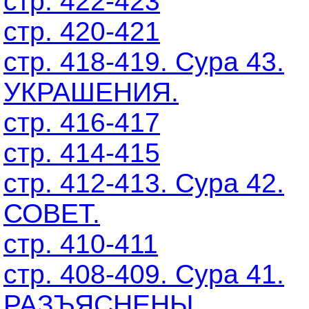
стр. 422-423
стр. 420-421
стр. 418-419. Сура 43.
УКРАШЕНИЯ.
стр. 416-417
стр. 414-415
стр. 412-413. Сура 42.
СОВЕТ.
стр. 410-411
стр. 408-409. Сура 41.
РАЗЪЯСНЕНЫ.