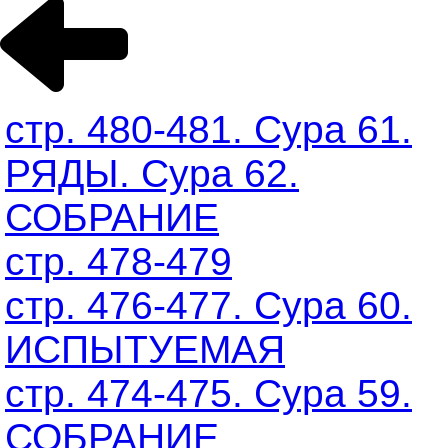
стр. 480-481. Сура 61.
РЯДЫ. Сура 62.
СОБРАНИЕ
стр. 478-479
стр. 476-477. Сура 60.
ИСПЫТУЕМАЯ
стр. 474-475. Сура 59.
СОБРАНИЕ