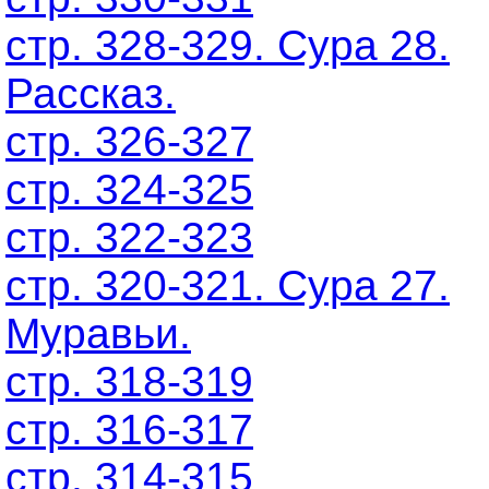
стр. 328-329. Сура 28.
Рассказ.
стр. 326-327
стр. 324-325
стр. 322-323
стр. 320-321. Сура 27.
Муравьи.
стр. 318-319
стр. 316-317
стр. 314-315