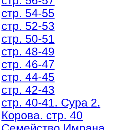
стр. 56-57
стр. 54-55
стр. 52-53
стр. 50-51
стр. 48-49
стр. 46-47
стр. 44-45
стр. 42-43
стр. 40-41. Сура 2.
Корова. стр. 40
Семейство Имрана.