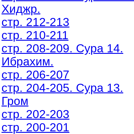
Хиджр.
стр. 212-213
стр. 210-211
стр. 208-209. Сура 14.
Ибрахим.
стр. 206-207
стр. 204-205. Сура 13.
Гром
стр. 202-203
стр. 200-201