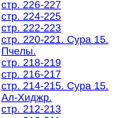
стр. 226-227
стр. 224-225
стр. 222-223
стр. 220-221. Сура 15.
Пчелы.
стр. 218-219
стр. 216-217
стр. 214-215. Сура 15.
Ал-Хиджр.
стр. 212-213