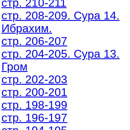
стр. 210-211
стр. 208-209. Сура 14.
Ибрахим.
стр. 206-207
стр. 204-205. Сура 13.
Гром
стр. 202-203
стр. 200-201
стр. 198-199
стр. 196-197