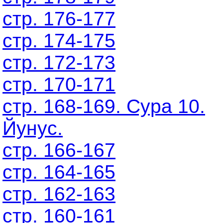
стр. 176-177
стр. 174-175
стр. 172-173
стр. 170-171
стр. 168-169. Сура 10.
Йунус.
стр. 166-167
стр. 164-165
стр. 162-163
стр. 160-161