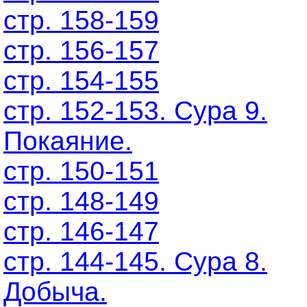
стр. 158-159
стр. 156-157
стр. 154-155
стр. 152-153. Сура 9.
Покаяние.
стр. 150-151
стр. 148-149
стр. 146-147
стр. 144-145. Сура 8.
Добыча.