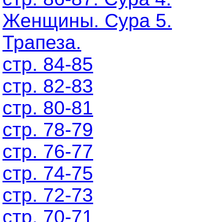
Женщины. Сура 5.
Трапеза.
стр. 84-85
стр. 82-83
стр. 80-81
стр. 78-79
стр. 76-77
стр. 74-75
стр. 72-73
стр. 70-71