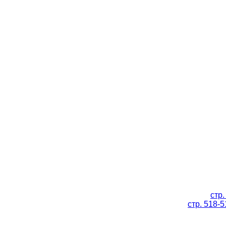
стр
стр. 518