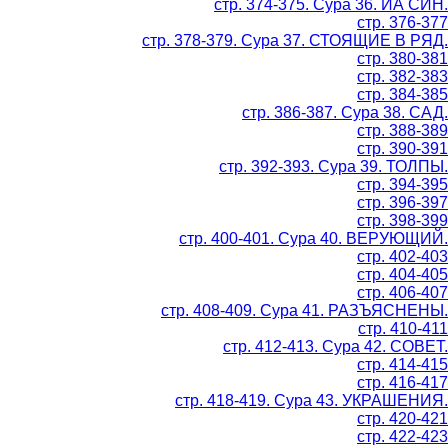
стр. 374-375. Сура 36. ЙА СЙН.
стр. 376-377
стр. 378-379. Сура 37. СТОЯЩИЕ В РЯД.
стр. 380-381
стр. 382-383
стр. 384-385
стр. 386-387. Сура 38. САД.
стр. 388-389
стр. 390-391
стр. 392-393. Сура 39. ТОЛПЫ.
стр. 394-395
стр. 396-397
стр. 398-399
стр. 400-401. Сура 40. ВЕРУЮЩИЙ.
стр. 402-403
стр. 404-405
стр. 406-407
стр. 408-409. Сура 41. РАЗЪЯСНЕНЫ.
стр. 410-411
стр. 412-413. Сура 42. СОВЕТ.
стр. 414-415
стр. 416-417
стр. 418-419. Сура 43. УКРАШЕНИЯ.
стр. 420-421
стр. 422-423