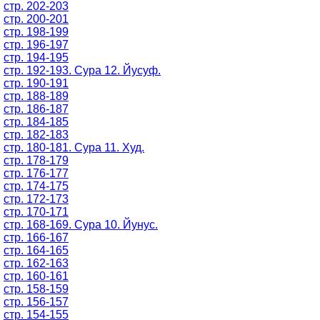
стр. 202-203
стр. 200-201
стр. 198-199
стр. 196-197
стр. 194-195
стр. 192-193. Сура 12. Йусуф.
стр. 190-191
стр. 188-189
стр. 186-187
стр. 184-185
стр. 182-183
стр. 180-181. Сура 11. Худ.
стр. 178-179
стр. 176-177
стр. 174-175
стр. 172-173
стр. 170-171
стр. 168-169. Сура 10. Йунус.
стр. 166-167
стр. 164-165
стр. 162-163
стр. 160-161
стр. 158-159
стр. 156-157
стр. 154-155