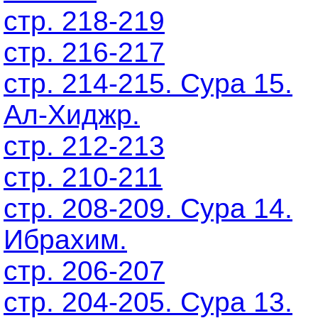
стр. 218-219
стр. 216-217
стр. 214-215. Сура 15.
Ал-Хиджр.
стр. 212-213
стр. 210-211
стр. 208-209. Сура 14.
Ибрахим.
стр. 206-207
стр. 204-205. Сура 13.