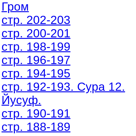
Гром
стр. 202-203
стр. 200-201
стр. 198-199
стр. 196-197
стр. 194-195
стр. 192-193. Сура 12.
Йусуф.
стр. 190-191
стр. 188-189