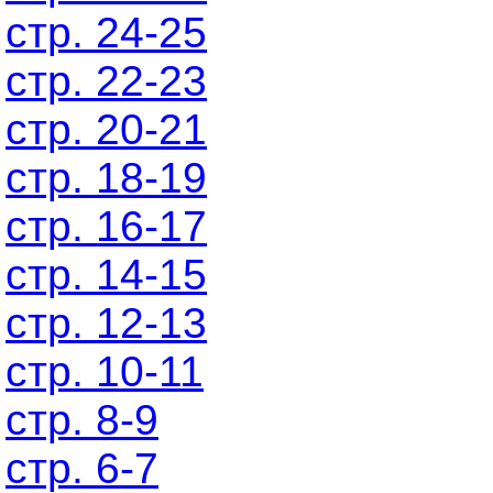
стр. 24-25
стр. 22-23
стр. 20-21
стр. 18-19
стр. 16-17
стр. 14-15
стр. 12-13
стр. 10-11
стр. 8-9
стр. 6-7