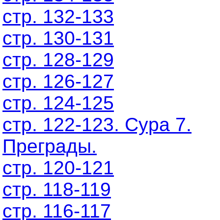
стр. 132-133
стр. 130-131
стр. 128-129
стр. 126-127
стр. 124-125
стр. 122-123. Сура 7.
Преграды.
стр. 120-121
стр. 118-119
стр. 116-117