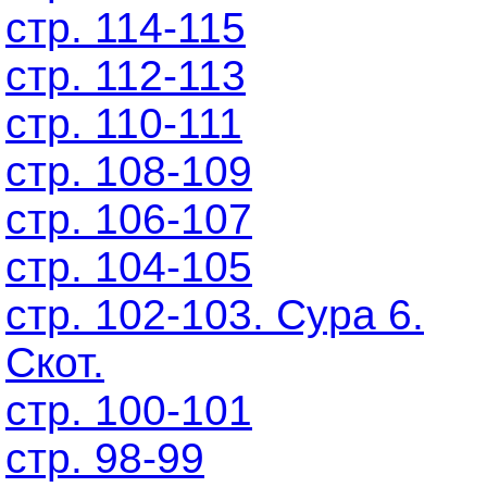
стр. 114-115
стр. 112-113
стр. 110-111
стр. 108-109
стр. 106-107
стр. 104-105
стр. 102-103. Cура 6.
Скот.
стр. 100-101
стр. 98-99