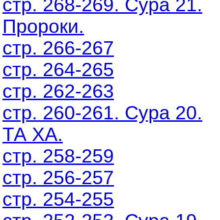
стр. 268-269. Сура 21.
Пророки.
стр. 266-267
стр. 264-265
стр. 262-263
стр. 260-261. Сура 20.
ТА ХА.
стр. 258-259
стр. 256-257
стр. 254-255