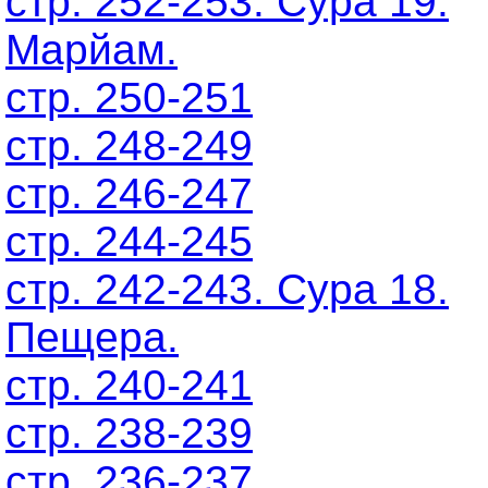
стр. 252-253. Сура 19.
Марйам.
стр. 250-251
стр. 248-249
стр. 246-247
стр. 244-245
стр. 242-243. Сура 18.
Пещера.
стр. 240-241
стр. 238-239
стр. 236-237