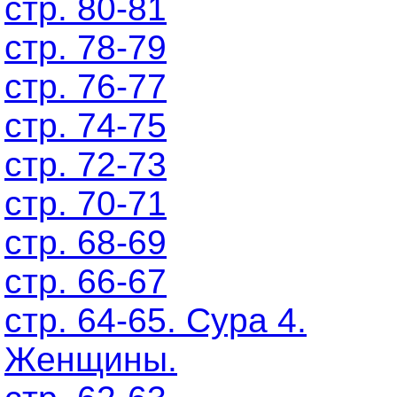
стр. 80-81
стр. 78-79
стр. 76-77
стр. 74-75
стр. 72-73
стр. 70-71
стр. 68-69
стр. 66-67
стр. 64-65. Сура 4.
Женщины.