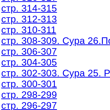
стр. 314-315
стр. 312-313
стр. 310-311
стр. 308-309. Сура 26.П
стр. 306-307
стр. 304-305
стр. 302-303. Сура 25. 
стр. 300-301
стр. 298-299
стр. 296-297