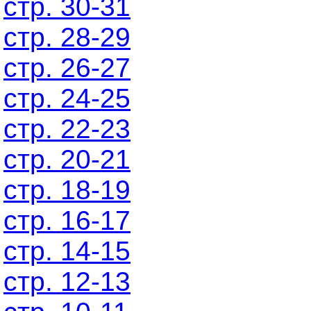
стр. 30-31
стр. 28-29
стр. 26-27
стр. 24-25
стр. 22-23
стр. 20-21
стр. 18-19
стр. 16-17
стр. 14-15
стр. 12-13