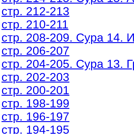
стр. 212-213
стр. 210-211
стр. 208-209. Сура 14. 
стр. 206-207
стр. 204-205. Сура 13. 
стр. 202-203
стр. 200-201
стр. 198-199
стр. 196-197
стр. 194-195