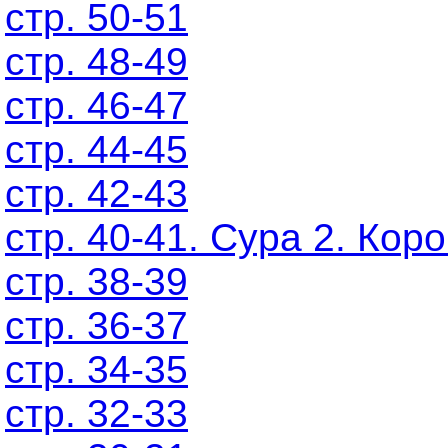
стр. 50-51
стр. 48-49
стр. 46-47
стр. 44-45
стр. 42-43
стр. 40-41. Сура 2. Кор
стр. 38-39
стр. 36-37
стр. 34-35
стр. 32-33