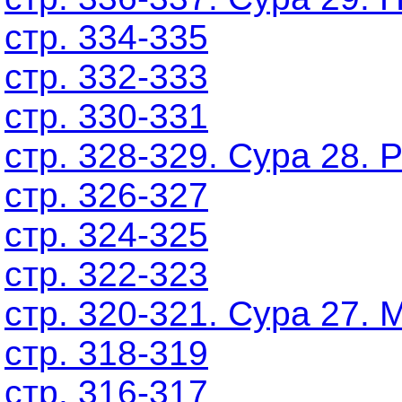
стр. 334-335
стр. 332-333
стр. 330-331
стр. 328-329. Сура 28. 
стр. 326-327
стр. 324-325
стр. 322-323
стр. 320-321. Сура 27. 
стр. 318-319
стр. 316-317