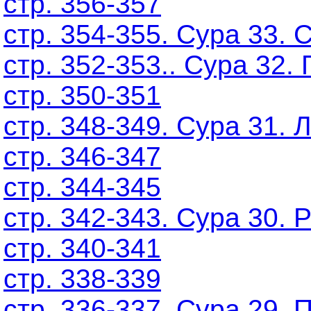
стр. 356-357
стр. 354-355. Сура 33.
стр. 352-353.. Сура 32.
стр. 350-351
стр. 348-349. Сура 31.
стр. 346-347
стр. 344-345
стр. 342-343. Сура 30.
стр. 340-341
стр. 338-339
стр. 336-337. Сура 29. П