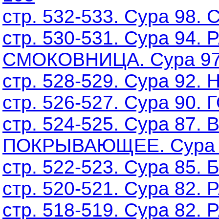
стр. 532-533. Сура 98. 
стр. 530-531. Сура 94
СМОКОВНИЦА. Сура 9
стр. 528-529. Сура 92.
стр. 526-527. Сура 90.
стр. 524-525. Сура 87
ПОКРЫВАЮЩЕЕ. Сура 
стр. 522-523. Сура 85
стр. 520-521. Сура 82
стр. 518-519. Сура 82