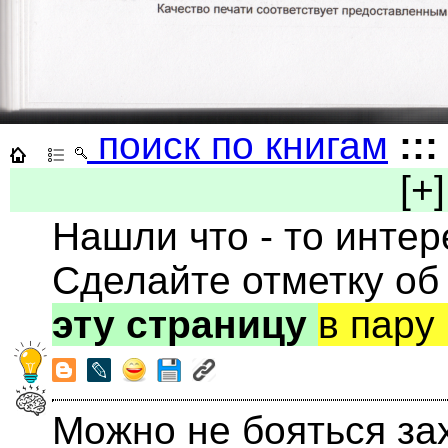
поиск по книгам
:::
[+]
Нашли что - то инте
Сделайте отметку об
эту страницу
в пару
Можно не бояться за