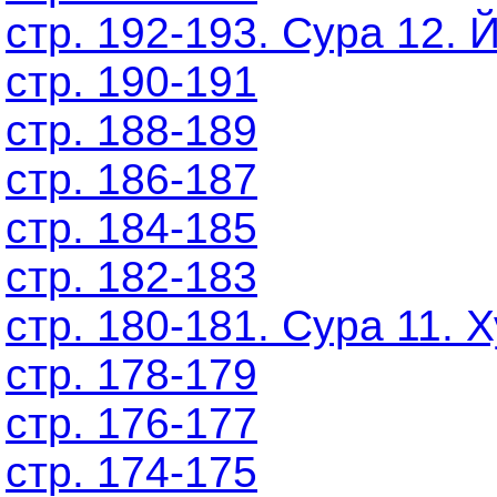
стр. 192-193. Сура 12. 
стр. 190-191
стр. 188-189
стр. 186-187
стр. 184-185
стр. 182-183
стр. 180-181. Сура 11. Х
стр. 178-179
стр. 176-177
стр. 174-175