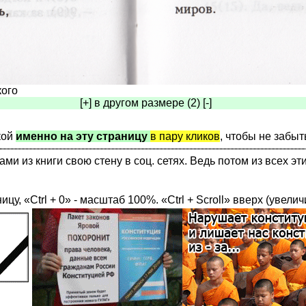
кого
[+] в другом размере (2) [-]
кой
именно на эту страницу
в пару кликов
, чтобы не забыт
 из книги свою стену в соц. сетях. Ведь потом из всех эт
ницу, «Ctrl + 0» - масштаб 100%. «Ctrl + Scroll» вверх (увелич