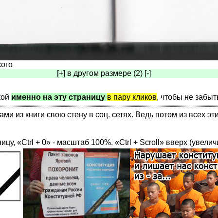
кого
[+] в другом размере (2) [-]
кой
именно на эту страницу
в пару кликов
, чтобы не забыт
 из книги свою стену в соц. сетях. Ведь потом из всех эт
ницу, «Ctrl + 0» - масштаб 100%. «Ctrl + Scroll» вверх (увелич