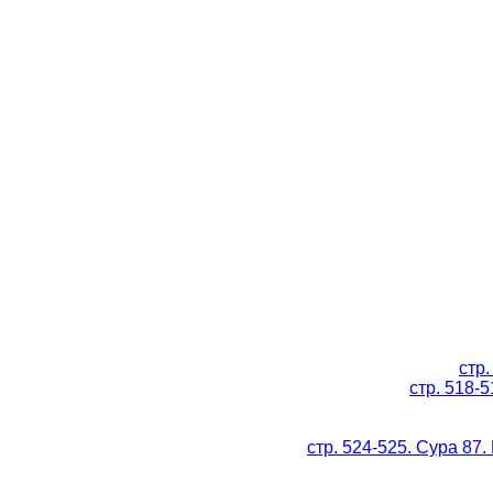
стр
стр. 518
стр. 524-525. Сура 