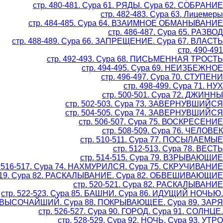
стр. 480-481. Сура 61. РЯДЫ. Сура 62. СОБРАНИЕ
стр. 482-483. Сура 63. Лицемеры
стр. 484-485. Сура 64. ВЗАИМНОЕ ОБМАНЫВАНИЕ
стр. 486-487. Сура 65. РАЗВОД
стр. 488-489. Сура 66. ЗАПРЕЩЕНИЕ. Сура 67. ВЛАСТЬ
стр. 490-491
стр. 492-493. Сура 68. ПИСЬМЕННАЯ ТРОСТЬ
стр. 494-495. Сура 69. НЕИЗБЕЖНОЕ
стр. 496-497. Сура 70. СТУПЕНИ
стр. 498-499. Сура 71. НУХ
стр. 500-501. Сура 72. ДЖИННЫ
стр. 502-503. Сура 73. ЗАВЕРНУВШИЙСЯ
стр. 504-505. Сура 74. ЗАВЕРНУВШИЙСЯ
стр. 506-507. Сура 75. ВОСКРЕСЕНИЕ
стр. 508-509. Сура 76. ЧЕЛОВЕК
стр. 510-511. Сура 77. ПОСЫЛАЕМЫЕ
стр. 512-513. Сура 78. ВЕСТЬ
стр. 514-515. Сура 79. ВЗРЫВАЮЩИЕ
. 516-517. Сура 74. НАХМУРИЛСЯ. Сура 75. СКРУЧИВАНИЕ
-519. Сура 82. РАСКАЛЫВАНИЕ. Сура 82. ОБВЕШИВАЮЩИЕ
стр. 520-521. Сура 82. РАСКАЛЫВАНИЕ
стр. 522-523. Сура 85. БАШНИ. Сура 86. ИДУЩИЙ НОЧЬЮ.
87. ВЫСОЧАЙШИЙ. Сура 88. ПОКРЫВАЮЩЕЕ. Сура 89. ЗАРЯ
стр. 526-527. Сура 90. ГОРОД. Сура 91. СОЛНЦЕ.
стр. 528-529. Сура 92. НОЧЬ. Сура 93. УТРО