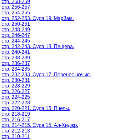
стр. 258-259
стр. 256-257
стр. 254-255
стр. 252-253. Сура 19. Марйам.
стр. 250-251
стр. 248-249
стр. 246-247
стр. 244-245
стр. 242-243. Сура 18. Пещера.
стр. 240-241
стр. 238-239
стр. 236-237
стр. 234-235
стр. 232-233. Сура 17. Перенес ночью.
стр. 230-231
стр. 228-229
стр. 226-227
стр. 224-225
стр. 222-223
стр. 220-221. Сура 15. Пчелы.
стр. 218-219
стр. 216-217
стр. 214-215. Сура 15. Ал-Хиджр.
стр. 212-213
стр. 210-211