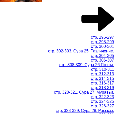
стр. 296-297
стр. 298-299
стр. 300-301
стр. 302-303. Сура 25. Различение.
стр. 304-305
стр. 306-307
стр. 308-309. Сура 26.Поэты.
стр. 310-311
стр. 312-313
стр. 314-315
стр. 316-317
стр. 318-319
стр. 320-321. Сура 27. Муравьи.
стр. 322-323
стр. 324-325
стр. 326-327
стр. 328-329. Сура 28. Рассказ.