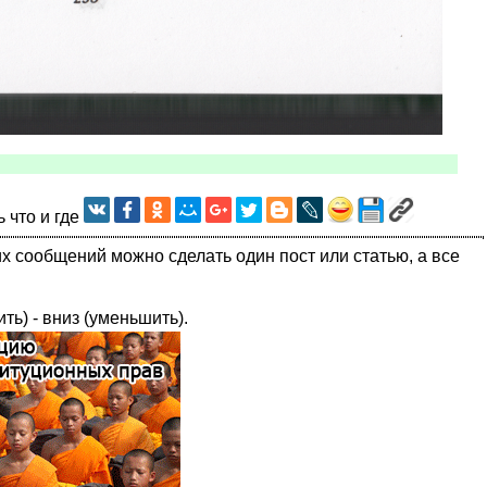
ь что и где
их сообщений можно сделать один пост или статью, а все
ить) - вниз (уменьшить).