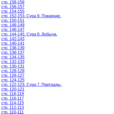
стр. 158-159
стр. 156-157
стр. 154-155
стр. 152-153. Сура 9. Покаяние.
стр. 150-151
стр. 148-149
стр. 146-147
стр. 144-145. Сура 8. Добыча.
стр. 142-143
стр. 140-141
стр. 138-139
стр. 136-137
стр. 134-135
стр. 132-133
стр. 130-131
стр. 128-129
стр. 126-127
стр. 124-125
стр. 122-123. Сура 7. Преграды.
стр. 120-121
стр. 118-119
стр. 116-117
стр. 114-115
стр. 112-113
стр. 110-111