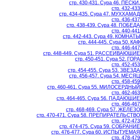
стр. 430-431. Сура 46. ПЕСКИ.
стр. 432-433
стр. 434-435. Сура 47. МУХХАМАД
стр. 436-437
стр. 438-439. Сура 48. ПОБЕДА
стр. 440-441
стр. 442-443. Сура 49. КОМНАТЫ
стр. 444-445. Сура 50. КАФ
стр. 446-447
стр. 448-449. Сура 51. РАССЕИВАЮЩИЕ
стр. 450-451. Сура 52. ГОРА
стр. 452-453
стр. 454-455. Сура 53. ЗВЕЗДА
стр. 456-457. Сура 54. МЕСЯЦ
стр. 458-459
стр. 460-461. Сура 55. МИЛОСЕРДНЫЙ
стр. 462-463
стр. 464-465. Сура 56. ПАДАЮЩИЕ
стр. 466-467
стр. 468-469. Сура 57. ЖЕЛЕЗО
стр. 470-471. Сура 58. ПРЕПИРАТЕЛЬСТВО
стр. 472-473
стр. 474-475. Сура 59. СОБРАНИЕ
стр. 476-477. Сура 60. ИСПЫТУЕМАЯ
стр. 478-479