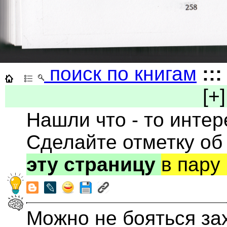
поиск по книгам
:::
[+]
Нашли что - то инте
Сделайте отметку об
эту страницу
в пару
Можно не бояться за