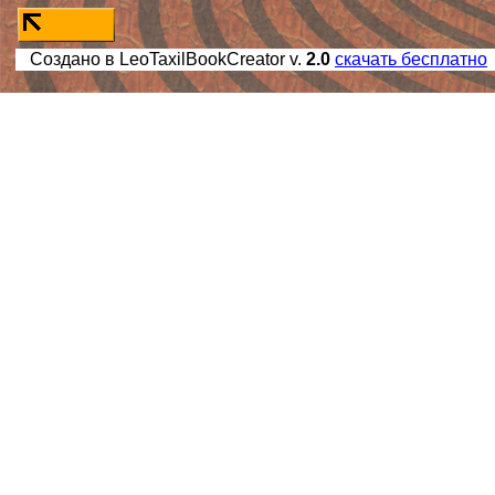
Создано в LeoTaxilBookCreator v.
2.0
скачать бесплатно