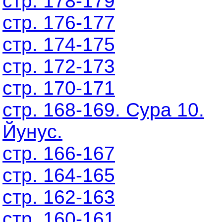
стр. 178-179
стр. 176-177
стр. 174-175
стр. 172-173
стр. 170-171
стр. 168-169. Сура 10.
Йунус.
стр. 166-167
стр. 164-165
стр. 162-163
стр. 160-161