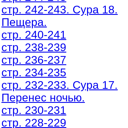
стр. 242-243. Сура 18.
Пещера.
стр. 240-241
стр. 238-239
стр. 236-237
стр. 234-235
стр. 232-233. Сура 17.
Перенес ночью.
стр. 230-231
стр. 228-229