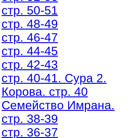
стр. 50-51
стр. 48-49
стр. 46-47
стр. 44-45
стр. 42-43
стр. 40-41. Сура 2.
Корова. стр. 40
Семейство Имрана.
стр. 38-39
стр. 36-37