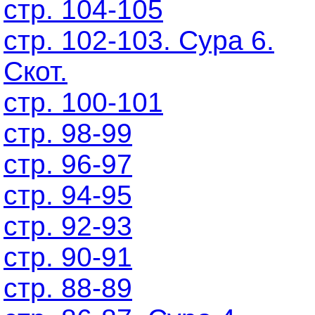
стр. 104-105
стр. 102-103. Cура 6.
Скот.
стр. 100-101
стр. 98-99
стр. 96-97
стр. 94-95
стр. 92-93
стр. 90-91
стр. 88-89