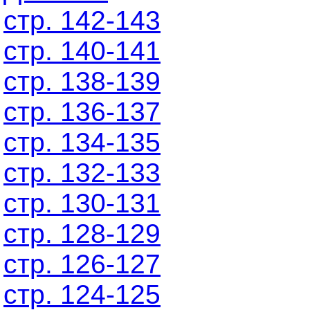
стр. 142-143
стр. 140-141
стр. 138-139
стр. 136-137
стр. 134-135
стр. 132-133
стр. 130-131
стр. 128-129
стр. 126-127
стр. 124-125