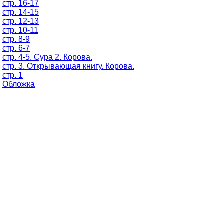
стр. 16-17
стр. 14-15
стр. 12-13
стр. 10-11
стр. 8-9
стр. 6-7
стр. 4-5. Сура 2. Корова.
стр. 3. Открывающая книгу. Корова.
стр. 1
Обложка