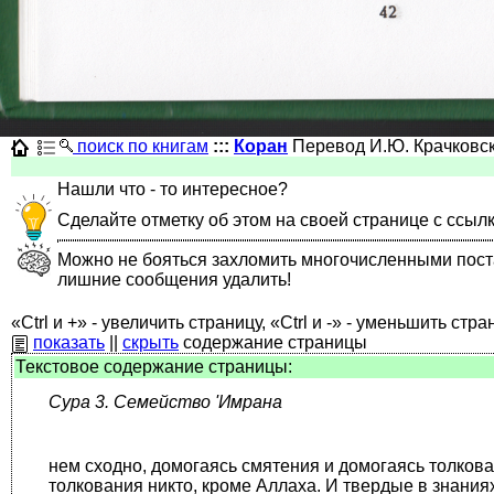
поиск по книгам
:::
Коран
Перевод И.Ю. Крачковс
Нашли что - то интересное?
Сделайте отметку об этом на своей странице с ссыл
Можно не бояться захломить многочисленными постами
лишние сообщения удалить!
«Ctrl и +» - увеличить страницу, «Ctrl и -» - уменьшить стра
показать
||
скрыть
содержание страницы
Текстовое содержание страницы:
Сура 3. Семейство 'Имрана
нем сходно, домогаясь смятения и домогаясь толкова­
толкования никто, кроме Ал­лаха. И твердые в знания