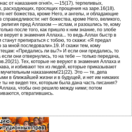
нас от наказания огня!», —15(17). терпеливых,
, рас­ходующих, просящих прощения на заре.16(18).
то нет божества, кроме Него, и ангелы, и обладающие
 в справедливости: нет божества, кроме Него, великого,
, религия пред Аллахом — ислам, и разошлись те, кому
олько после того, как пришло к ним знание, по злобе
не верует в знамения Аллаха... то ведь Аллах быстр в
и станут препираться с тобою, то скажи: «Я предал
то за мной последовали».19. И скажи тем, кому
­тецам: «Предались ли вы?» И если они предались, то
 если они отвернулись, то на тебе — только передача,
в.20(21). Тех, которые не веруют в знамения Аллаха и
рава, и избивают тех из людей, которые приказывают
 мучительным наказанием!21(22). Это — те, дела
­ми в ближайшей жизни и в будущей, и нет им ника­ких
 ты не видел тех, которым была дана часть писания?
Аллаха, что­бы оно решило между ними; потом
чиваются, отвратившись.