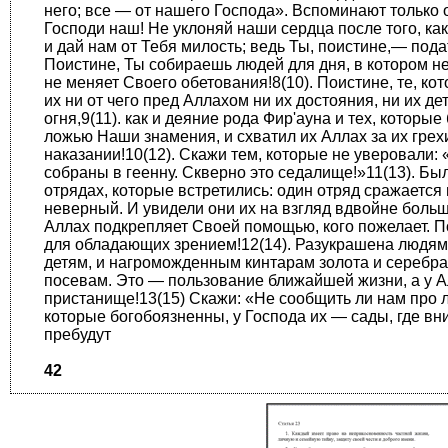
него; все — от нашего Господа». Вспоминают только о
Господи наш! Не уклоняй наши сердца после того, как
и дай нам от Тебя милость; ведь Ты, поистине,— пода
Поистине, Ты собираешь людей для дня, в котором н
не меняет Своего обетования!8(10). Поистине, те, кот
их ни от чего пред Аллахом ни их достояния, ни их де
огня,9(11). как и деяние рода Фир'ауна и тех, которые
ложью Наши знамения, и схватил их Аллах за их грех
наказании!10(12). Скажи тем, которые не уверовали:
собраны в геенну. Скверно это седа­лище!»11(13). Бы
отрядах, ко­торые встретились: один отряд сражается
неверный. И увидели они их на взгляд вдвойне боль
Аллах подкрепляет Своей помощью, кого пожелает. По
для обладающих зрением!12(14). Разукрашена людям 
детям, и нагроможденным кинтарам золота и серебра, 
посевам. Это — пользование ближайшей жизни, а у 
пристанище!13(15) Скажи: «Не сообщить ли нам про л
которые богобоязненны, у Господа их — сады, где вни
пребудут
42