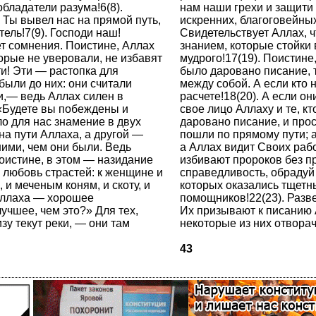
бладатели разума!6(8).
нам наши грехи и защити 
 Ты вывел нас на прямой путь,
искренних, благоговейных
тель!7(9). Господи наш!
Свидетельствует Аллах, ч
ет сомнения. Поистине, Аллах
знанием, кото­рые стойки
орые не уверовали, не из­бавят
мудрого!17(19). Поистине
ти! Эти — растопка для
было даровано писание, т
 были до них: они считали
между собой. А если кто 
и,— ведь Аллах силен в
расчете!18(20). А если он
 «Будете вы побеждены и
свое лицо Аллаху и те, к
ло для нас знамение в двух
даровано писание, и прос
 на пути Аллаха, а другой —
пошли по прямому пути; а
шими, чем они были. Ведь
а Аллах видит Своих рабо
исти­не, в этом — назидание
избивают пророков без п
любовь страстей: к жен­щине и
справедливость, обрадуй
и меченым коням, и скоту, и
которых оказались тщетны
Аллаха — хоро­шее
помощников!22(23). Разве
учшее, чем это?» Для тех,
Их призывают к писанию 
зу текут реки, — они там
некоторые из них отвора
43