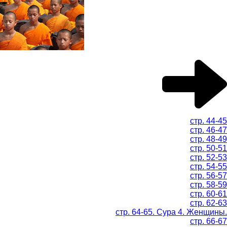
стр. 44-45
стр. 46-47
стр. 48-49
стр. 50-51
стр. 52-53
стр. 54-55
стр. 56-57
стр. 58-59
стр. 60-61
стр. 62-63
стр. 64-65. Сура 4. Женщины.
стр. 66-67