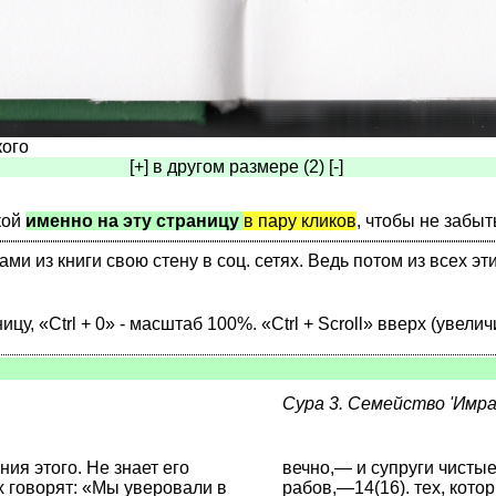
кого
[+] в другом размере (2) [-]
кой
именно на эту страницу
в пару кликов
, чтобы не забыт
 из книги свою стену в соц. сетях. Ведь потом из всех эт
ницу, «Ctrl + 0» - масштаб 100%. «Ctrl + Scroll» вверх (увелич
Сура 3. Семейство 'Имр
ния этого. Не знает его
вечно,— и супруги чистые
х говорят: «Мы уверовали в
рабов,—14(16). тех, кото