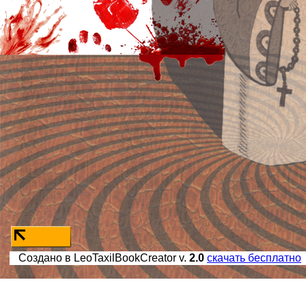
Создано в LeoTaxilBookCreator v.
2.0
скачать бесплатно