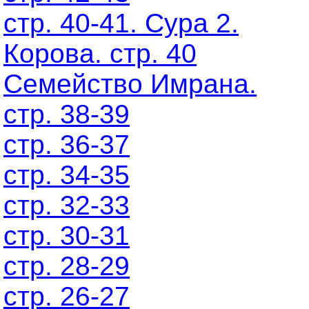
стр. 40-41. Сура 2.
Корова. стр. 40
Семейство Имрана.
стр. 38-39
стр. 36-37
стр. 34-35
стр. 32-33
стр. 30-31
стр. 28-29
стр. 26-27