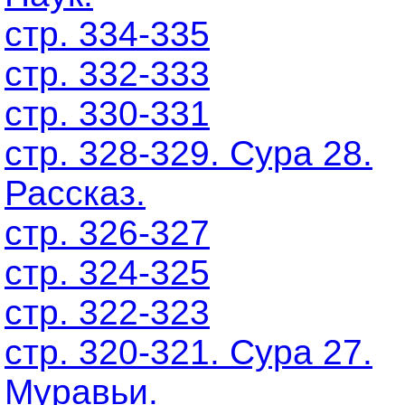
стр. 334-335
стр. 332-333
стр. 330-331
стр. 328-329. Сура 28.
Рассказ.
стр. 326-327
стр. 324-325
стр. 322-323
стр. 320-321. Сура 27.
Муравьи.