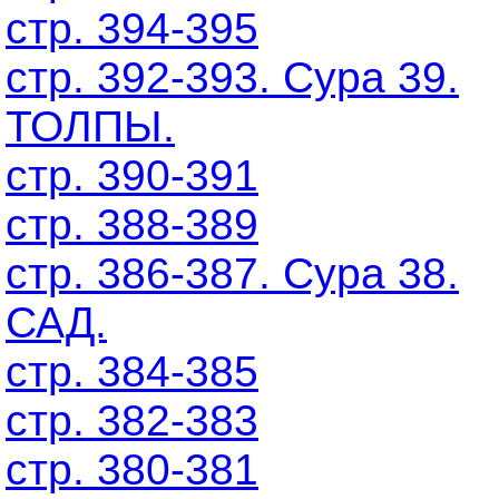
стр. 394-395
стр. 392-393. Сура 39.
ТОЛПЫ.
стр. 390-391
стр. 388-389
стр. 386-387. Сура 38.
САД.
стр. 384-385
стр. 382-383
стр. 380-381