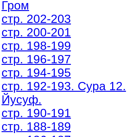
Гром
стр. 202-203
стр. 200-201
стр. 198-199
стр. 196-197
стр. 194-195
стр. 192-193. Сура 12.
Йусуф.
стр. 190-191
стр. 188-189