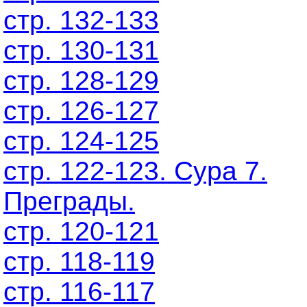
стр. 132-133
стр. 130-131
стр. 128-129
стр. 126-127
стр. 124-125
стр. 122-123. Сура 7.
Преграды.
стр. 120-121
стр. 118-119
стр. 116-117