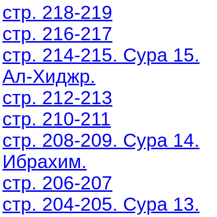
стр. 218-219
стр. 216-217
стр. 214-215. Сура 15.
Ал-Хиджр.
стр. 212-213
стр. 210-211
стр. 208-209. Сура 14.
Ибрахим.
стр. 206-207
стр. 204-205. Сура 13.