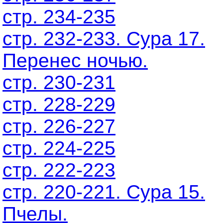
стр. 234-235
стр. 232-233. Сура 17.
Перенес ночью.
стр. 230-231
стр. 228-229
стр. 226-227
стр. 224-225
стр. 222-223
стр. 220-221. Сура 15.
Пчелы.