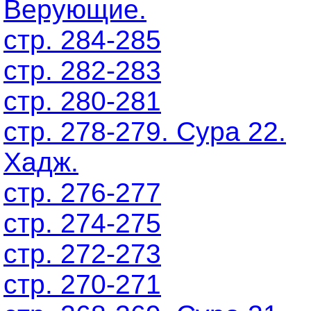
Верующие.
стр. 284-285
стр. 282-283
стр. 280-281
стр. 278-279. Сура 22.
Хадж.
стр. 276-277
стр. 274-275
стр. 272-273
стр. 270-271