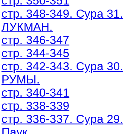
стр. 350-351
стр. 348-349. Сура 31.
ЛУКМАН.
стр. 346-347
стр. 344-345
стр. 342-343. Сура 30.
РУМЫ.
стр. 340-341
стр. 338-339
стр. 336-337. Сура 29.
Паук.