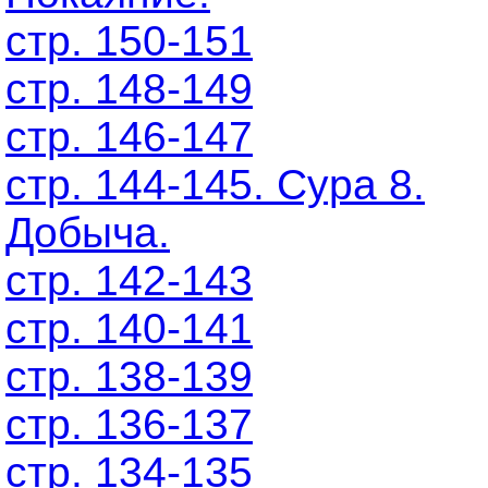
стр. 150-151
стр. 148-149
стр. 146-147
стр. 144-145. Сура 8.
Добыча.
стр. 142-143
стр. 140-141
стр. 138-139
стр. 136-137
стр. 134-135