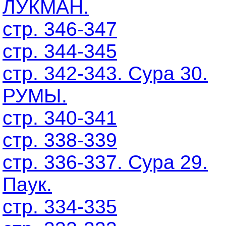
ЛУКМАН.
стр. 346-347
стр. 344-345
стр. 342-343. Сура 30.
РУМЫ.
стр. 340-341
стр. 338-339
стр. 336-337. Сура 29.
Паук.
стр. 334-335