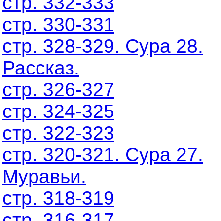
стр. 332-333
стр. 330-331
стр. 328-329. Сура 28.
Рассказ.
стр. 326-327
стр. 324-325
стр. 322-323
стр. 320-321. Сура 27.
Муравьи.
стр. 318-319
стр. 316-317