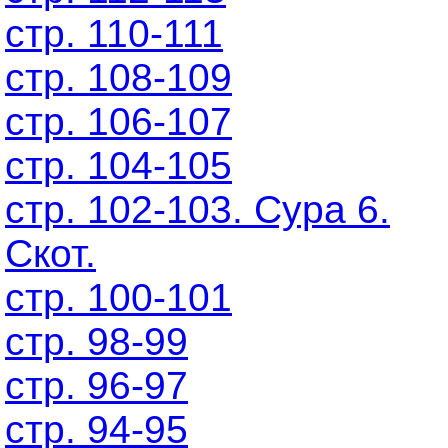
стр. 110-111
стр. 108-109
стр. 106-107
стр. 104-105
стр. 102-103. Cура 6.
Скот.
стр. 100-101
стр. 98-99
стр. 96-97
стр. 94-95