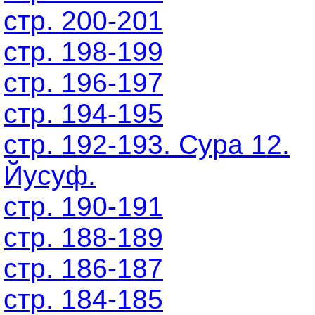
стр. 200-201
стр. 198-199
стр. 196-197
стр. 194-195
стр. 192-193. Сура 12.
Йусуф.
стр. 190-191
стр. 188-189
стр. 186-187
стр. 184-185