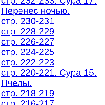
стр. 232-233. Сура 17.
Перенес ночью.
стр. 230-231
стр. 228-229
стр. 226-227
стр. 224-225
стр. 222-223
стр. 220-221. Сура 15.
Пчелы.
стр. 218-219
стр. 216-217