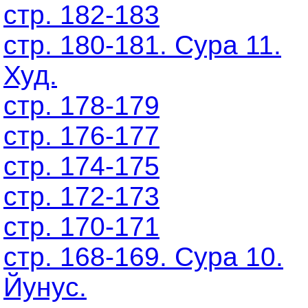
стр. 182-183
стр. 180-181. Сура 11.
Худ.
стр. 178-179
стр. 176-177
стр. 174-175
стр. 172-173
стр. 170-171
стр. 168-169. Сура 10.
Йунус.