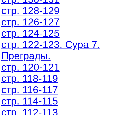
стр. 128-129
стр. 126-127
стр. 124-125
стр. 122-123. Сура 7.
Преграды.
стр. 120-121
стр. 118-119
стр. 116-117
стр. 114-115
стр. 112-113