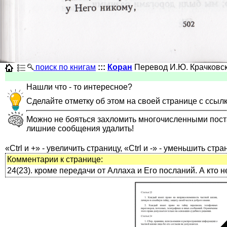
поиск по книгам
:::
Коран
Перевод И.Ю. Крачковс
Нашли что - то интересное?
Сделайте отметку об этом на своей странице с ссыл
Можно не бояться захломить многочисленными постами
лишние сообщения удалить!
«Ctrl и +» - увеличить страницу, «Ctrl и -» - уменьшить стра
Комментарии к странице:
24(23). кроме передачи от Аллаха и Его посланий. А кто 