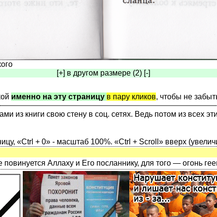
кого
[+] в другом размере (2) [-]
кой
именно на эту страницу
в пару кликов
, чтобы не забыт
 из книги свою стену в соц. сетях. Ведь потом из всех эт
ницу, «Ctrl + 0» - масштаб 100%. «Ctrl + Scroll» вверх (увелич
не повинуется Аллаху и Его посланнику, для того — огонь г