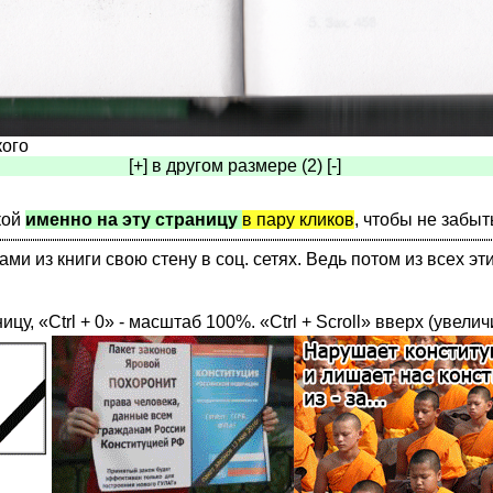
кого
[+] в другом размере (2) [-]
кой
именно на эту страницу
в пару кликов
, чтобы не забыт
 из книги свою стену в соц. сетях. Ведь потом из всех эт
ницу, «Ctrl + 0» - масштаб 100%. «Ctrl + Scroll» вверх (увелич