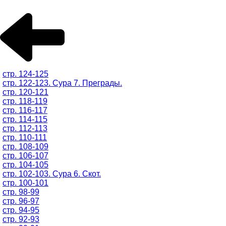
стр. 124-125
стр. 122-123. Сура 7. Преграды.
стр. 120-121
стр. 118-119
стр. 116-117
стр. 114-115
стр. 112-113
стр. 110-111
стр. 108-109
стр. 106-107
стр. 104-105
стр. 102-103. Cура 6. Скот.
стр. 100-101
стр. 98-99
стр. 96-97
стр. 94-95
стр. 92-93