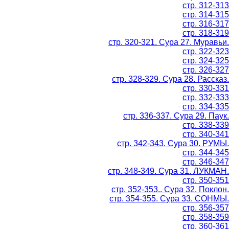
стр. 312-313
стр. 314-315
стр. 316-317
стр. 318-319
стр. 320-321. Сура 27. Муравьи.
стр. 322-323
стр. 324-325
стр. 326-327
стр. 328-329. Сура 28. Рассказ.
стр. 330-331
стр. 332-333
стр. 334-335
стр. 336-337. Сура 29. Паук.
стр. 338-339
стр. 340-341
стр. 342-343. Сура 30. РУМЫ.
стр. 344-345
стр. 346-347
стр. 348-349. Сура 31. ЛУКМАН.
стр. 350-351
стр. 352-353.. Сура 32. Поклон.
стр. 354-355. Сура 33. СОНМЫ.
стр. 356-357
стр. 358-359
стр. 360-361