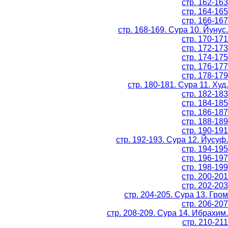
стр. 162-163
стр. 164-165
стр. 166-167
стр. 168-169. Сура 10. Йунус.
стр. 170-171
стр. 172-173
стр. 174-175
стр. 176-177
стр. 178-179
стр. 180-181. Сура 11. Худ.
стр. 182-183
стр. 184-185
стр. 186-187
стр. 188-189
стр. 190-191
стр. 192-193. Сура 12. Йусуф.
стр. 194-195
стр. 196-197
стр. 198-199
стр. 200-201
стр. 202-203
стр. 204-205. Сура 13. Гром
стр. 206-207
стр. 208-209. Сура 14. Ибрахим.
стр. 210-211